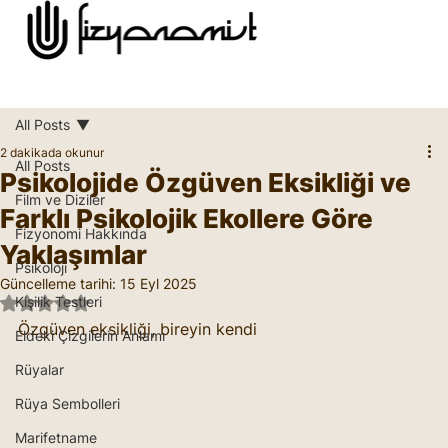
All Posts
2 dakikada okunur
All Posts
Psikolojide Özgüven Eksikliği ve
Film ve Diziler
Farklı Psikolojik Ekollere Göre
Fizyonomi Hakkında
Yaklaşımlar
Psikoloji
Güncelleme tarihi:
15 Eyl 2025
Kişilik Testleri
5 üzerinden NaN yıldız
Özgüven eksikliği, bireyin kendi
Eldeki Çizgilerin Anlamı
Rüyalar
Rüya Sembolleri
Marifetname