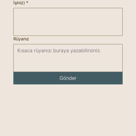
İşiniz)
*
Rüyanız
Gönder