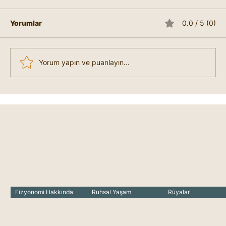
Yorumlar
0.0 / 5 (0)
Yorum yapın ve puanlayın...
Mutsuzum Nasıl Mutlu Olabilirim?
Fizyonomi Hakkında
Ruhsal Yaşam
Rüyalar