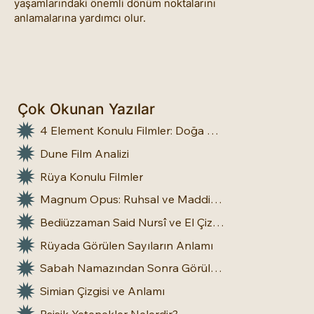
yaşamlarındaki önemli dönüm noktalarını
anlamalarına yardımcı olur.
Çok Okunan Yazılar
4 Element Konulu Filmler: Doğa Üstü Güçler
Dune Film Analizi
Rüya Konulu Filmler
Magnum Opus: Ruhsal ve Maddi Dönüşümün Büyük Eseri
Bediüzzaman Said Nursî ve El Çizgileri: İnsan Doğasına Dair Bir Bakış
Rüyada Görülen Sayıların Anlamı
Sabah Namazından Sonra Görülen Rüya Gerçek Olur mu?
Simian Çizgisi ve Anlamı
Psişik Yetenekler Nelerdir?