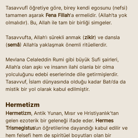
Tasavvufî öğretiye göre, birey kendi egosunu (nefsi) 
tamamen aşarak 
Fena Fillah
'a ermelidir.
(Allah’ta yok 
olmalıdır). Bu, Allah ile tam bir birliği simgeler.
Tasavvufta, Allah’ı sürekli anmak (
zikir
) ve dansla 
(
semâ
) Allah’a yaklaşmak önemli ritüellerdir.
Mevlana Celaleddin Rumi gibi büyük Sufi şairleri, 
Allah’a olan aşkı ve insanın ilahi olanla bir olma 
yolculuğunu edebi eserlerinde dile getirmişlerdir. 
Tasavvuf, İslam dünyasında olduğu kadar Batı’da da 
mistik bir yol olarak kabul edilmiştir.
Hermetizm
Hermetizm
, Antik Yunan, Mısır ve Hristiyanlık'tan 
gelen ezoterik bir geleneği ifade eder. 
Hermes 
Trismegistus
’un öğretilerine dayandığı kabul edilir ve 
hem felsefi hem de spiritüel boyutları olan bir 