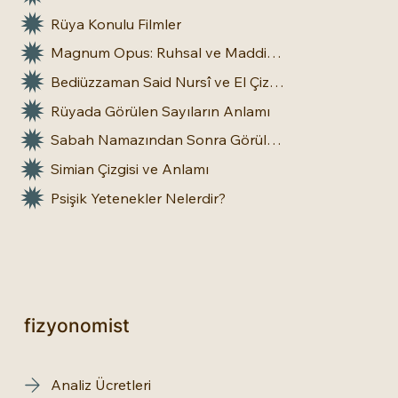
Rüya Konulu Filmler
Magnum Opus: Ruhsal ve Maddi Dönüşümün Büyük Eseri
Bediüzzaman Said Nursî ve El Çizgileri: İnsan Doğasına Dair Bir Bakış
Rüyada Görülen Sayıların Anlamı
Sabah Namazından Sonra Görülen Rüya Gerçek Olur mu?
Simian Çizgisi ve Anlamı
Psişik Yetenekler Nelerdir?
fizyonomist
Analiz Ücretleri