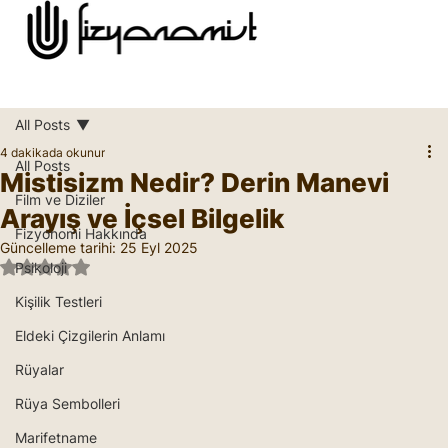
All Posts
4 dakikada okunur
All Posts
Mistisizm Nedir? Derin Manevi
Film ve Diziler
Arayış ve İçsel Bilgelik
Fizyonomi Hakkında
Güncelleme tarihi:
25 Eyl 2025
5 üzerinden NaN yıldız
Psikoloji
Kişilik Testleri
Eldeki Çizgilerin Anlamı
Rüyalar
Rüya Sembolleri
Marifetname