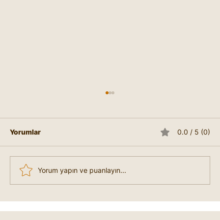
Yorumlar
0.0 / 5 (0)
Yorum yapın ve puanlayın...
Gnostisizm Nedir? Derin Bilgi
Arayışının Eski Öğretisi