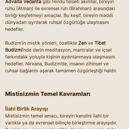
Advaita Vedanta
 gibi Hindu felsefi akımlar, bireyin 
ruhu (Atman) ile evrensel ruh (Brahman) arasındaki 
birliği keşfetmeyi amaçlar. Bu keşif, bireyin maddi 
dünyadan sıyrılarak ruhsal özgürlüğe ulaşmasını 
hedefler.
Budizm’in mistik yönleri, özellikle 
Zen
 ve 
Tibet 
Budizmi
’nde derin meditasyon, mantralar ve içsel 
farkındalık yoluyla kişinin aydınlanmaya ulaşmasını 
hedefler. Nirvana, Budizm’de, insanın zihinsel ve 
ruhsal bağlarını aşarak tamamen özgürleştiği haldir.
Mistisizmin Temel Kavramları
İlahi Birlik Arayışı 
Mistisizmin temel amacı, bireyin kendini ilahi bir 
varlıkla ya da evrensel bilinçle birleştirme arayışıdır. 