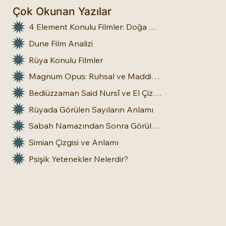
Çok Okunan Yazılar
4 Element Konulu Filmler: Doğa Üstü Güçler
Dune Film Analizi
Rüya Konulu Filmler
Magnum Opus: Ruhsal ve Maddi Dönüşümün Büyük Eseri
Bediüzzaman Said Nursî ve El Çizgileri: İnsan Doğasına Dair Bir Bakış
Rüyada Görülen Sayıların Anlamı
Sabah Namazından Sonra Görülen Rüya Gerçek Olur mu?
Simian Çizgisi ve Anlamı
Psişik Yetenekler Nelerdir?