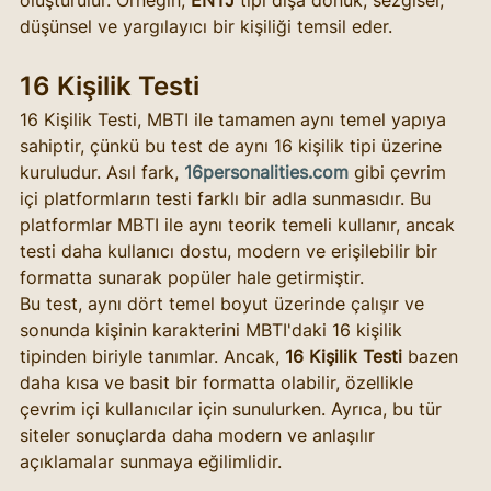
oluşturulur. Örneğin, 
ENTJ
 tipi dışa dönük, sezgisel, 
düşünsel ve yargılayıcı bir kişiliği temsil eder.
16 Kişilik Testi
16 Kişilik Testi, MBTI ile tamamen aynı temel yapıya 
sahiptir, çünkü bu test de aynı 16 kişilik tipi üzerine 
kuruludur. Asıl fark, 
16personalities.com
 gibi çevrim 
içi platformların testi farklı bir adla sunmasıdır. Bu 
platformlar MBTI ile aynı teorik temeli kullanır, ancak 
testi daha kullanıcı dostu, modern ve erişilebilir bir 
formatta sunarak popüler hale getirmiştir.
Bu test, aynı dört temel boyut üzerinde çalışır ve 
sonunda kişinin karakterini MBTI'daki 16 kişilik 
tipinden biriyle tanımlar. Ancak, 
16 Kişilik Testi
 bazen 
daha kısa ve basit bir formatta olabilir, özellikle 
çevrim içi kullanıcılar için sunulurken. Ayrıca, bu tür 
siteler sonuçlarda daha modern ve anlaşılır 
açıklamalar sunmaya eğilimlidir.