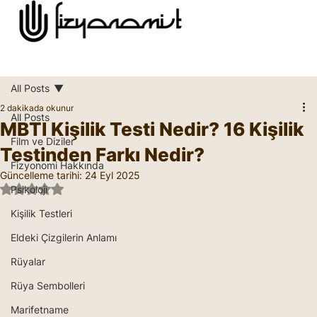
All Posts
2 dakikada okunur
All Posts
MBTI Kişilik Testi Nedir? 16 Kişilik
Film ve Diziler
Testinden Farkı Nedir?
Fizyonomi Hakkında
Güncelleme tarihi:
24 Eyl 2025
5 üzerinden NaN yıldız
Psikoloji
Kişilik Testleri
Eldeki Çizgilerin Anlamı
Rüyalar
Rüya Sembolleri
Marifetname