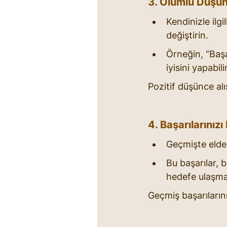
3. Olumlu Düşünc
Kendinizle ilgi
değiştirin.
Örneğin, “Baş
iyisini yapabil
Pozitif düşünce al
4. Başarılarınızı
Geçmişte elde e
Bu başarılar, 
hedefe ulaşma
Geçmiş başarılarınız