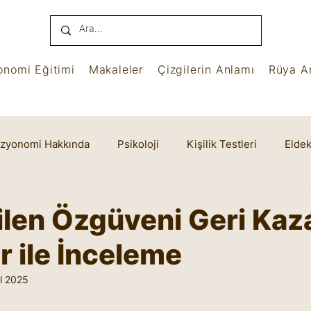
onomi Eğitimi
Makaleler
Çizgilerin Anlamı
Rüya An
izyonomi Hakkında
Psikoloji
Kişilik Testleri
Eldek
name
Benham
Ruhsal Yaşam
Cheiro
len Özgüveni Geri Ka
r ile İnceleme
l 2025
yıldız