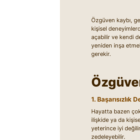
Özgüven kaybı, gene
kişisel deneyimlerd
açabilir ve kendi d
yeniden inşa etmek
gerekir.
Özgüven
1. Başarısızlık 
Hayatta bazen çok is
ilişkide ya da kişi
yeterince iyi deği
zedeleyebilir.