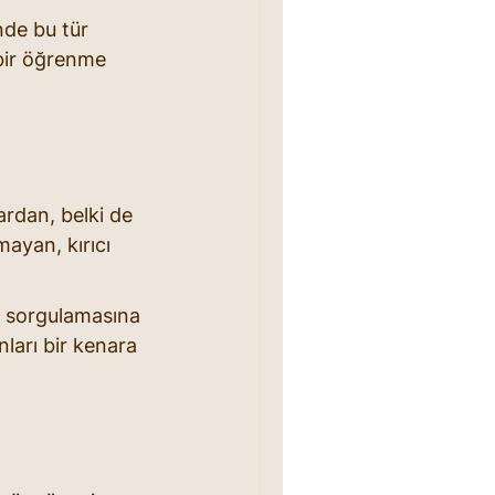
nde bu tür 
bir öğrenme 
lardan, belki de 
mayan, kırıcı 
ni sorgulamasına 
ları bir kenara 