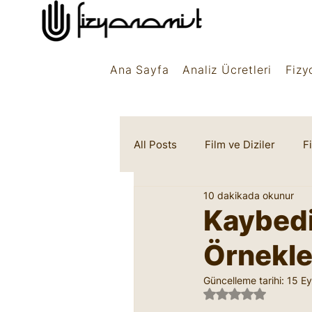
Ana Sayfa
Analiz Ücretleri
Fizy
All Posts
Film ve Diziler
F
10 dakikada okunur
Rüya Sembolleri
Marifet
Kaybedi
Örnekle
Güncelleme tarihi:
15 Ey
5 üzerinden NaN 