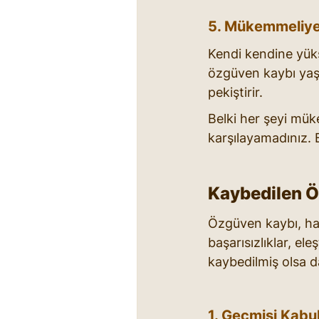
5. Mükemmeliyet
Kendi kendine yüks
özgüven kaybı yaşa
pekiştirir.
Belki her şeyi mük
karşılayamadınız. Bu
Kaybedilen Ö
Özgüven kaybı, ha
başarısızlıklar, el
kaybedilmiş olsa da,
1. Geçmişi Kabul