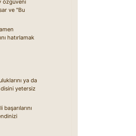
ay özgüveni 
sar ve "Bu 
mamen 
nı hatırlamak 
luklarını ya da 
disini yetersiz 
 başarılarını 
dinizi 