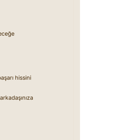
eceğe 
aşarı hissini 
 arkadaşınıza 