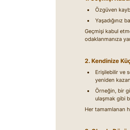
Özgüven kaybın
Yaşadığınız ba
Geçmişi kabul etm
odaklanmanıza yar
2. Kendinize Küç
Erişilebilir ve
yeniden kazan
Örneğin, bir g
ulaşmak gibi b
Her tamamlanan he