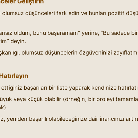
eler Geliştirin
li olumsuz düşünceleri fark edin ve bunları pozitif düşü
arısız oldum, bunu başaramam” yerine, “Bu sadece bi
irim” deyin.
ışkanlığı, olumsuz düşüncelerin özgüveninizi zayıflatma
 Hatırlayın
ttiğiniz başarıları bir liste yaparak kendinize hatırlatı
büyük veya küçük olabilir (örneğin, bir projeyi tamamla
k).
, yeniden başarılı olabileceğinize dair inancınızı artırı