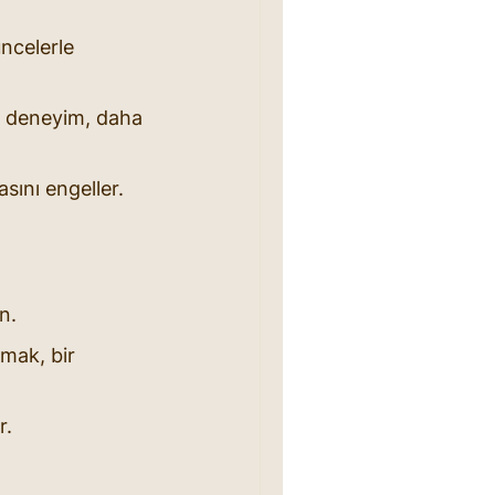
ncelerle 
r deneyim, daha 
sını engeller.
n.
mak, bir 
r.