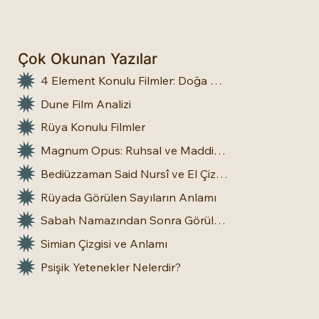
Çok Okunan Yazılar
4 Element Konulu Filmler: Doğa Üstü Güçler
Dune Film Analizi
Rüya Konulu Filmler
Magnum Opus: Ruhsal ve Maddi Dönüşümün Büyük Eseri
Bediüzzaman Said Nursî ve El Çizgileri: İnsan Doğasına Dair Bir Bakış
Rüyada Görülen Sayıların Anlamı
Sabah Namazından Sonra Görülen Rüya Gerçek Olur mu?
Simian Çizgisi ve Anlamı
Psişik Yetenekler Nelerdir?