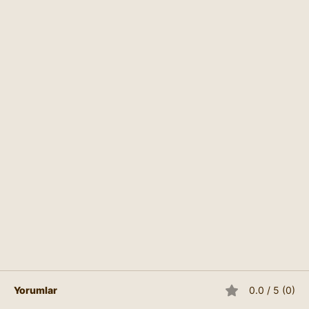
Akıl Çizgisi; Benham 31
Yorumlar
0.0 / 5 (0)
The Line of Head William G. Benham, bu bölümde