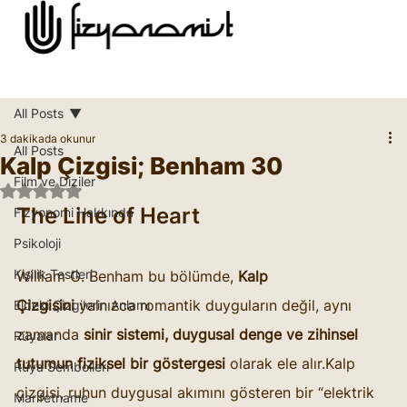
All Posts
3 dakikada okunur
All Posts
Kalp Çizgisi; Benham 30
Film ve Diziler
5 üzerinden NaN yıldız
The Line of Heart
Fizyonomi Hakkında
Psikoloji
Kişilik Testleri
William G. Benham bu bölümde, 
Kalp 
Çizgisini
 yalnızca romantik duyguların değil, aynı 
Eldeki Çizgilerin Anlamı
zamanda 
sinir sistemi, duygusal denge ve zihinsel 
Rüyalar
tutumun fiziksel bir göstergesi
 olarak ele alır.Kalp 
Rüya Sembolleri
çizgisi, ruhun duygusal akımını gösteren bir “elektrik 
Marifetname