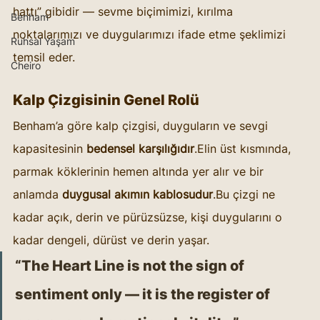
hattı” gibidir — sevme biçimimizi, kırılma 
Benham
noktalarımızı ve duygularımızı ifade etme şeklimizi 
Ruhsal Yaşam
temsil eder.
Cheiro
Kalp Çizgisinin Genel Rolü
Benham’a göre kalp çizgisi, duyguların ve sevgi 
kapasitesinin 
bedensel karşılığıdır
.Elin üst kısmında, 
parmak köklerinin hemen altında yer alır ve bir 
anlamda 
duygusal akımın kablosudur
.Bu çizgi ne 
kadar açık, derin ve pürüzsüzse, kişi duygularını o 
kadar dengeli, dürüst ve derin yaşar.
“The Heart Line is not the sign of 
sentiment only — it is the register of 