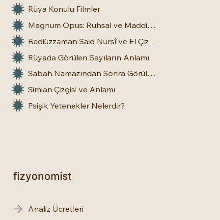
Rüya Konulu Filmler
Magnum Opus: Ruhsal ve Maddi Dönüşümün Büyük Eseri
Bediüzzaman Said Nursî ve El Çizgileri: İnsan Doğasına Dair Bir Bakış
Rüyada Görülen Sayıların Anlamı
Sabah Namazından Sonra Görülen Rüya Gerçek Olur mu?
Simian Çizgisi ve Anlamı
Psişik Yetenekler Nelerdir?
fizyonomist
Analiz Ücretleri