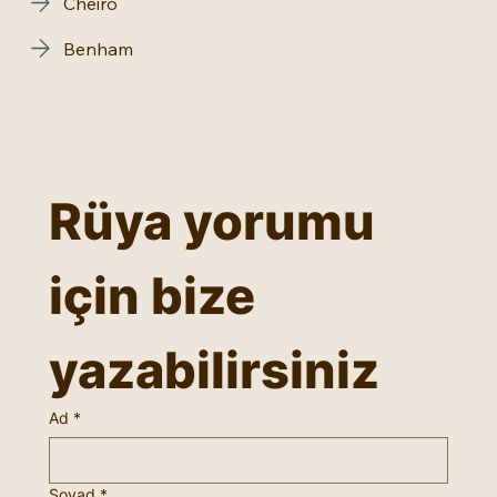
Cheiro
Benham
Rüya yorumu 
için bize 
yazabilirsiniz
Ad
*
Soyad
*