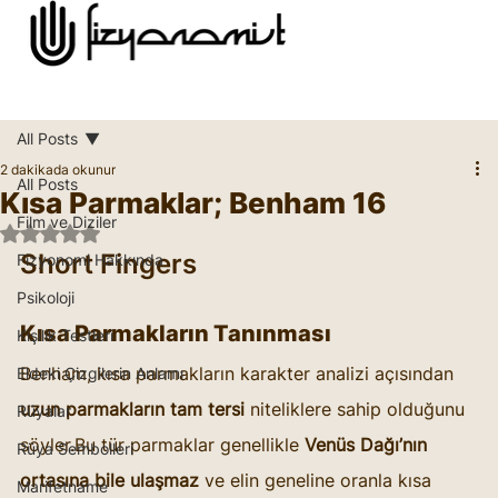
All Posts
2 dakikada okunur
All Posts
Kısa Parmaklar; Benham 16
Film ve Diziler
5 üzerinden NaN yıldız
Short Fingers
Fizyonomi Hakkında
Psikoloji
Kısa Parmakların Tanınması
Kişilik Testleri
Benham, kısa parmakların karakter analizi açısından 
Eldeki Çizgilerin Anlamı
uzun parmakların tam tersi
 niteliklere sahip olduğunu 
Rüyalar
söyler.Bu tür parmaklar genellikle 
Venüs Dağı’nın 
Rüya Sembolleri
ortasına bile ulaşmaz
 ve elin geneline oranla kısa 
Marifetname