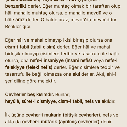
benzerlik)
 derler. Eğer muhtaç olmak bir taraftan olup 
hâl, mahalle muhtaç olursa, o mahalle 
mevdû
 ve o 
hâle 
araz
 derler. O hâlde araz, mevdû’da mevcûddur. 
Renkler gibi.
Eğer hâl ve mahal olmayıp ikisi birleşip olursa ona 
cism-i tabii (tabii cisim)
 derler. Eğer hâl ve mahal 
birleşik olmayıp cisimlere tedbir ve tasarrufu ile bağlı 
olursa, ona 
nefs-i insaniyye (insani nefis)
 veya 
nefs-i 
felekiyye (feleki nefis)
 derler. Eğer cisimlere tedbir ve 
tasarrufu ile bağlı olmazsa ona 
akıl
 derler. Akıl, ehl-i 
şer’ diline göre melektir.
Cevherler beş kısımdır.
 Bunlar; 
heyûlâ, sûret-i cismiyye, cism-i tabii, nefs ve akıl
dır.
İlk üçüne 
cevher-i mukarin (bitişik cevherler)
, nefs ve 
akla da 
cevher-i müfârık (ayrılmış cevherler)
 denir.