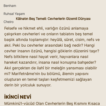
Benham
Ruhsal Yaşam
Kâinatın Beş Temeli: Cevherlerin Gizemli Dünyası
Cheiro
Felsefe ve hikmet ehli, varlığın özünü anlamaya 
çalışırken cevherleri ve onların tabiatını beş temel 
başlık altında toplamıştır: heyûlâ, sûret, cisim, nefs ve 
akıl. Peki bu cevherler arasındaki bağ nedir? Hangi 
cevher insanın özünü, hangisi göklerin düzenini taşır? 
Nefs bitkilere nasıl hayat verir, hayvanlara nasıl 
hareket kazandırır, insana nasıl konuşma bahşeder? 
Akıl gerçekten de ilahî bir meleğin yansıması olabilir 
mi? Marifetnâme’nin bu bölümü, âlemin yapısını 
oluşturan en temel taşları keşfetmemizi sağlayan 
derin bir yolculuk sunuyor.
İKİNCİ NEVİ
Mümkinü’l-vücûd Olan Cevherlerin Beş Kısmını Kısaca 