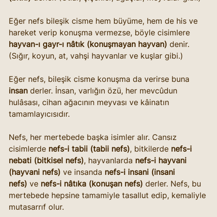
Eğer nefs bileşik cisme hem büyüme, hem de his ve 
hareket verip konuşma vermezse, böyle cisimlere 
hayvan-ı gayr-ı nâtık (konuşmayan hayvan)
 denir. 
(Sığır, koyun, at, vahşi hayvanlar ve kuşlar gibi.)
Eğer nefs, bileşik cisme konuşma da verirse buna 
insan
 derler. İnsan, varlığın özü, her mevcûdun 
hulâsası, cihan ağacının meyvası ve kâinatın 
tamamlayıcısıdır.
Nefs, her mertebede başka isimler alır. Cansız 
cisimlerde 
nefs-i tabii (tabii nefs)
, bitkilerde 
nefs-i 
nebati (bitkisel nefs)
, hayvanlarda 
nefs-i hayvani 
(hayvani nefs)
 ve insanda 
nefs-i insani (insani 
nefs)
 ve 
nefs-i nâtıka (konuşan nefs)
 derler. Nefs, bu 
mertebede hepsine tamamiyle tasallut edip, kemaliyle 
mutasarrıf olur.