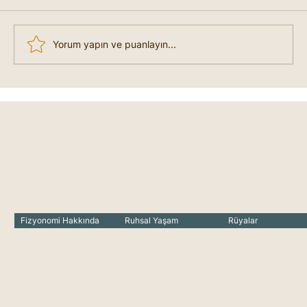
Yorum yapın ve puanlayın...
Seğirmeler Neye İşaret Eder?
Marifetname'de Seğirmeler Ne
Anlama Gelir?
Fizyonomi Hakkında
Ruhsal Yaşam
Rüyalar