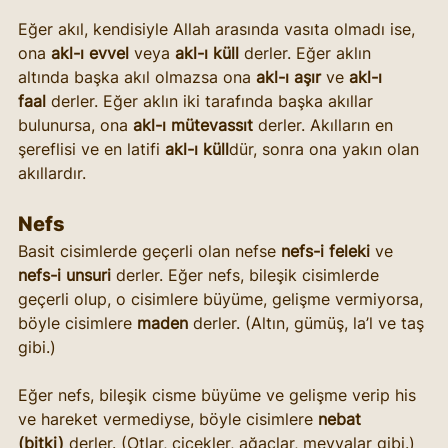
Eğer akıl, kendisiyle Allah arasında vasıta olmadı ise, 
ona 
akl-ı evvel
 veya 
akl-ı küll
 derler. Eğer aklın 
altında başka akıl olmazsa ona 
akl-ı aşır
 ve 
akl-ı 
faal
 derler. Eğer aklın iki tarafında başka akıllar 
bulunursa, ona 
akl-ı mütevassıt
 derler. Akılların en 
şereflisi ve en latifi 
akl-ı küll
dür, sonra ona yakın olan 
akıllardır.
Nefs
Basit cisimlerde geçerli olan nefse 
nefs-i feleki
 ve 
nefs-i unsuri
 derler. Eğer nefs, bileşik cisimlerde 
geçerli olup, o cisimlere büyüme, gelişme vermiyorsa, 
böyle cisimlere 
maden
 derler. (Altın, gümüş, la’l ve taş 
gibi.)
Eğer nefs, bileşik cisme büyüme ve gelişme verip his 
ve hareket vermediyse, böyle cisimlere 
nebat 
(bitki)
 derler. (Otlar, çiçekler, ağaçlar, meyvalar gibi.)