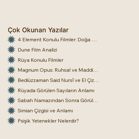
Çok Okunan Yazılar
4 Element Konulu Filmler: Doğa Üstü Güçler
Dune Film Analizi
Rüya Konulu Filmler
Magnum Opus: Ruhsal ve Maddi Dönüşümün Büyük Eseri
Bediüzzaman Said Nursî ve El Çizgileri: İnsan Doğasına Dair Bir Bakış
Rüyada Görülen Sayıların Anlamı
Sabah Namazından Sonra Görülen Rüya Gerçek Olur mu?
Simian Çizgisi ve Anlamı
Psişik Yetenekler Nelerdir?