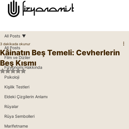
All Posts
3 dakikada okunur
All Posts
Kâinatın Beş Temeli: Cevherlerin
Film ve Diziler
Beş Kısmı
Fizyonomi Hakkında
5 üzerinden NaN yıldız
Psikoloji
Kişilik Testleri
Eldeki Çizgilerin Anlamı
Rüyalar
Rüya Sembolleri
Marifetname