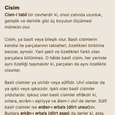
Cisim
Cism-i tabii
 bir cevherdir ki, onun zatında uzunluk, 
genişlik ve derinlik gibi üç boyutun ölçülmesi 
mümkün olur.
Cisim, ya basit veya bileşik olur. Basit cisimlerin 
kendisi ile parçalarının tabiatleri, özellikleri birbirine 
benzer, aynıdır. Yani şekil ve özellikleri farklı olan 
parçalara bölünmez. O hâlde basit cisim, her yerinde 
aynı özelliği taşımalıdır ki, parçaları da aynı özellikte 
olsunlar.
Basit cisimler ya ulvîdir veya süflîdir. Ulvî olanlar da 
ya ışıklı veya ışıksızdır. Işıklı olan basit cisimler 
yıldızlardır. Işıksız olan basit cisimler eflâkdir ki, 
onlara, ecrâm-ı eşiriyye ve âlem-i ulvî de derler. Süflî 
basit cisimler ise 
anâsır-ı erba’a (dört unsur)
dır. 
Bunlara 
erkân-ı erba’a (dört esas)
 da derler ki, ateş, 