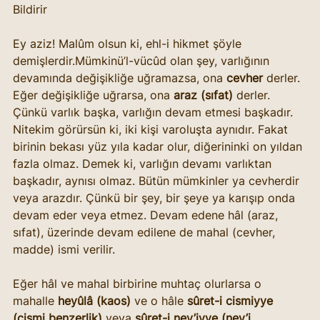
Bildirir
Ey aziz! Malûm olsun ki, ehl-i hikmet şöyle 
demişlerdir.Mümkinü’l-vücûd olan şey, varlığının 
devamında değişikliğe uğramazsa, ona 
cevher
 derler. 
Eğer değişikliğe uğrarsa, ona 
araz (sıfat)
 derler. 
Çünkü varlık başka, varlığın devam etmesi başkadır.
Nitekim görürsün ki, iki kişi varoluşta aynıdır. Fakat 
birinin bekası yüz yıla kadar olur, diğerininki on yıldan 
fazla olmaz. Demek ki, varlığın devamı varlıktan 
başkadır, aynısı olmaz. Bütün mümkinler ya cevherdir 
veya arazdır. Çünkü bir şey, bir şeye ya karışıp onda 
devam eder veya etmez. Devam edene hâl (araz, 
sıfat), üzerinde devam edilene de mahal (cevher, 
madde) ismi verilir.
Eğer hâl ve mahal birbirine muhtaç olurlarsa o 
mahalle 
heyûlâ (kaos)
 ve o hâle 
sûret-i cismiyye 
(cismi benzerlik)
 veya 
sûret-i nev’iyye (nev’i 