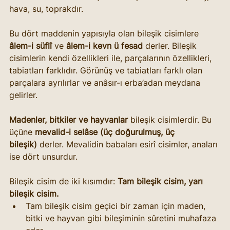
hava, su, toprakdır.
Bu dört maddenin yapısıyla olan bileşik cisimlere 
âlem-i süflî
 ve 
âlem-i kevn ü fesad
 derler. Bileşik 
cisimlerin kendi özellikleri ile, parçalarının özellikleri, 
tabiatları farklıdır. Görünüş ve tabiatları farklı olan 
parçalara ayrılırlar ve anâsır-ı erba’adan meydana 
gelirler.
Madenler, bitkiler ve hayvanlar
 bileşik cisimlerdir. Bu 
üçüne 
mevalid-i selâse (üç doğurulmuş, üç 
bileşik)
 derler. Mevalidin babaları esirî cisimler, anaları 
ise dört unsurdur.
Bileşik cisim de iki kısımdır: 
Tam bileşik cisim, yarı 
bileşik cisim.
Tam bileşik cisim geçici bir zaman için maden, 
bitki ve hayvan gibi bileşiminin sûretini muhafaza 