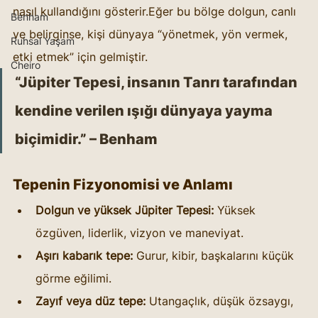
nasıl kullandığını gösterir.Eğer bu bölge dolgun, canlı 
Benham
ve belirginse, kişi dünyaya “yönetmek, yön vermek, 
Ruhsal Yaşam
etki etmek” için gelmiştir.
Cheiro
“Jüpiter Tepesi, insanın Tanrı tarafından 
kendine verilen ışığı dünyaya yayma 
biçimidir.” – Benham
Tepenin Fizyonomisi ve Anlamı
Dolgun ve yüksek Jüpiter Tepesi:
 Yüksek 
özgüven, liderlik, vizyon ve maneviyat.
Aşırı kabarık tepe:
 Gurur, kibir, başkalarını küçük 
görme eğilimi.
Zayıf veya düz tepe:
 Utangaçlık, düşük özsaygı, 