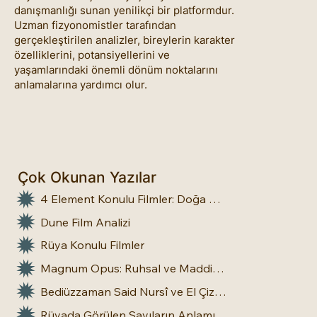
danışmanlığı sunan yenilikçi bir platformdur.
Uzman fizyonomistler tarafından
gerçekleştirilen analizler, bireylerin karakter
özelliklerini, potansiyellerini ve
yaşamlarındaki önemli dönüm noktalarını
anlamalarına yardımcı olur.
Çok Okunan Yazılar
4 Element Konulu Filmler: Doğa Üstü Güçler
Dune Film Analizi
Rüya Konulu Filmler
Magnum Opus: Ruhsal ve Maddi Dönüşümün Büyük Eseri
Bediüzzaman Said Nursî ve El Çizgileri: İnsan Doğasına Dair Bir Bakış
Rüyada Görülen Sayıların Anlamı