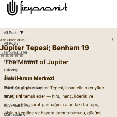
All Posts
3 dakikada okunur
All Posts
Jüpiter Tepesi; Benham 19
Film ve Diziler
5 üzerinden NaN yıldız
The Mount of Jupiter
Fizyonomi Hakkında
Psikoloji
İlahi Hırsın Merkezi
Kişilik Testleri
Benham’a göre Jüpiter Tepesi, insan elinin 
en yüce 
Eldeki Çizgilerin Anlamı
enerjisini
 temsil eder — hırs, inanç, liderlik ve 
Rüyalar
özsaygı.Elin işaret parmağının altındaki bu tepe, 
Rüya Sembolleri
kişinin kendine ve hayata karşı tutumunu, gücünü 
Marifetname