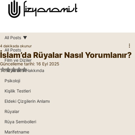
All Posts
4 dakikada okunur
All Posts
İslam’da Rüyalar Nasıl Yorumlanır?
Film ve Diziler
Güncelleme tarihi:
16 Eyl 2025
5 üzerinden NaN yıldız
Fizyonomi Hakkında
Psikoloji
Kişilik Testleri
Eldeki Çizgilerin Anlamı
Rüyalar
Rüya Sembolleri
Marifetname