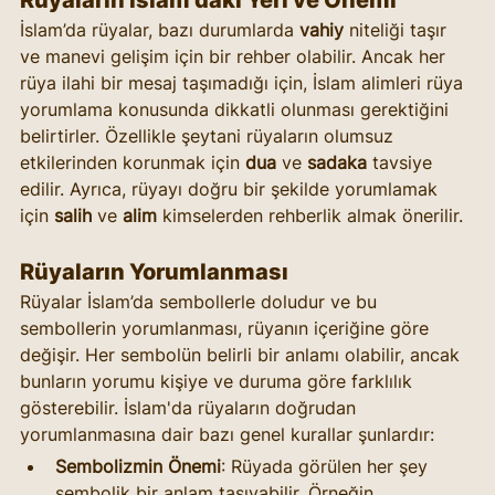
Rüyaların İslam'daki Yeri ve Önemi
İslam’da rüyalar, bazı durumlarda 
vahiy
 niteliği taşır 
ve manevi gelişim için bir rehber olabilir. Ancak her 
rüya ilahi bir mesaj taşımadığı için, İslam alimleri rüya 
yorumlama konusunda dikkatli olunması gerektiğini 
belirtirler. Özellikle şeytani rüyaların olumsuz 
etkilerinden korunmak için 
dua
 ve 
sadaka
 tavsiye 
edilir. Ayrıca, rüyayı doğru bir şekilde yorumlamak 
için 
salih
 ve 
alim
 kimselerden rehberlik almak önerilir.
Rüyaların Yorumlanması
Rüyalar İslam’da sembollerle doludur ve bu 
sembollerin yorumlanması, rüyanın içeriğine göre 
değişir. Her sembolün belirli bir anlamı olabilir, ancak 
bunların yorumu kişiye ve duruma göre farklılık 
gösterebilir. İslam'da rüyaların doğrudan 
yorumlanmasına dair bazı genel kurallar şunlardır:
Sembolizmin Önemi
: Rüyada görülen her şey 
sembolik bir anlam taşıyabilir. Örneğin, 