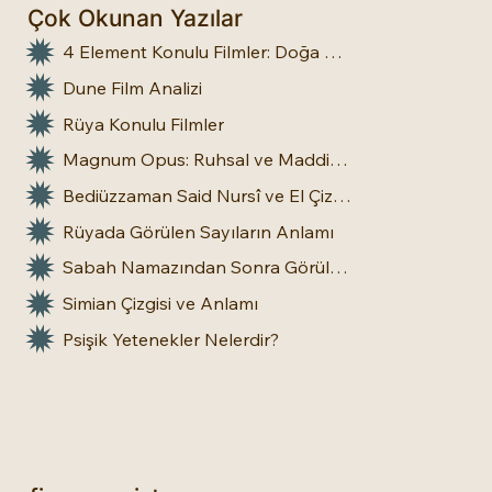
Çok Okunan Yazılar
4 Element Konulu Filmler: Doğa Üstü Güçler
Dune Film Analizi
Rüya Konulu Filmler
Magnum Opus: Ruhsal ve Maddi Dönüşümün Büyük Eseri
Bediüzzaman Said Nursî ve El Çizgileri: İnsan Doğasına Dair Bir Bakış
Rüyada Görülen Sayıların Anlamı
Sabah Namazından Sonra Görülen Rüya Gerçek Olur mu?
Simian Çizgisi ve Anlamı
Psişik Yetenekler Nelerdir?