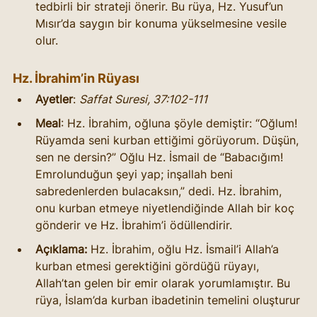
tedbirli bir strateji önerir. Bu rüya, Hz. Yusuf’un 
Mısır’da saygın bir konuma yükselmesine vesile 
olur.
Hz. İbrahim’in Rüyası
Ayetler
: 
Saffat Suresi, 37:102-111
Meal
: Hz. İbrahim, oğluna şöyle demiştir: “Oğlum! 
Rüyamda seni kurban ettiğimi görüyorum. Düşün, 
sen ne dersin?” Oğlu Hz. İsmail de “Babacığım! 
Emrolunduğun şeyi yap; inşallah beni 
sabredenlerden bulacaksın,” dedi. Hz. İbrahim, 
onu kurban etmeye niyetlendiğinde Allah bir koç 
gönderir ve Hz. İbrahim’i ödüllendirir.
Açıklama:
 Hz. İbrahim, oğlu Hz. İsmail’i Allah’a 
kurban etmesi gerektiğini gördüğü rüyayı, 
Allah’tan gelen bir emir olarak yorumlamıştır. Bu 
rüya, İslam’da kurban ibadetinin temelini oluşturur