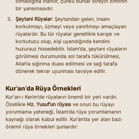
olmadığına inanılır, çünkü bunlar bireyin zihninin 
bir yansımasıdır.
Şeytani Rüyalar
: Şeytandan gelen, insanı 
korkutmayı, üzmeyi veya yanıltmayı amaçlayan 
rüyalardır. Bu tür rüyalar genellikle karışık ve 
korkutucu olup, kişi uyandığında kendini 
huzursuz hissedebilir. İslam’da, şeytani rüyaların 
görülmesi durumunda sol tarafa tükürülmesi, 
Allah’a sığınma duası edilmesi ve sağ tarafa 
dönerek tekrar uyunması tavsiye edilir.
Kur’an’da Rüya Örnekleri
Kur'an-ı Kerim’de rüyaların önemli bir yeri vardır. 
Özellikle 
Hz. Yusuf’un rüyası
 ve onun bu rüyayı 
yorumlama yeteneği, İslam’da rüya yorumlamanın 
kaynağı olarak kabul edilir. Kur’an’da yer alan bazı 
önemli rüya örnekleri şunlardır: