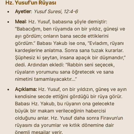
Hz. Yusuf’un Rüyası
Ayetler
: 
Yusuf Suresi, 12:4-6
Meal
: Hz. Yusuf, babasına şöyle demiştir: 
“Babacığım, ben rüyamda on bir yıldız, güneşi ve 
ayı gördüm; onların bana secde ettiklerini 
gördüm.” Babası Yakub ise ona, “Evladım, rüyanı 
kardeşlerine anlatma. Sonra sana tuzak kurarlar. 
Şüphesiz ki şeytan, insana apaçık bir düşmandır,” 
dedi. Ardından ekledi: “Rabbin seni seçecek, 
rüyaların yorumunu sana öğretecek ve sana 
nimetini tamamlayacaktır…”
Açıklama:
 Hz. Yusuf, on bir yıldızın, güneş ve ayın 
kendisine secde ettiğini gördüğü bir rüya görür. 
Babası Hz. Yakub, bu rüyanın ona gelecekte 
büyük bir makam verileceğinin habercisi 
olduğunu anlar. Hz. Yusuf daha sonra Firavun’un 
rüyasını da yorumlar ve kıtlık dönemine dair 
önemli mesajlar verir.