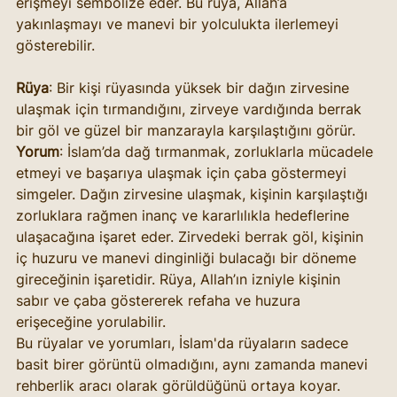
erişmeyi sembolize eder. Bu rüya, Allah’a 
yakınlaşmayı ve manevi bir yolculukta ilerlemeyi 
gösterebilir.
Rüya
: Bir kişi rüyasında yüksek bir dağın zirvesine 
ulaşmak için tırmandığını, zirveye vardığında berrak 
bir göl ve güzel bir manzarayla karşılaştığını görür.
Yorum
: İslam’da dağ tırmanmak, zorluklarla mücadele 
etmeyi ve başarıya ulaşmak için çaba göstermeyi 
simgeler. Dağın zirvesine ulaşmak, kişinin karşılaştığı 
zorluklara rağmen inanç ve kararlılıkla hedeflerine 
ulaşacağına işaret eder. Zirvedeki berrak göl, kişinin 
iç huzuru ve manevi dinginliği bulacağı bir döneme 
gireceğinin işaretidir. Rüya, Allah’ın izniyle kişinin 
sabır ve çaba göstererek refaha ve huzura 
erişeceğine yorulabilir.
Bu rüyalar ve yorumları, İslam'da rüyaların sadece 
basit birer görüntü olmadığını, aynı zamanda manevi 
rehberlik aracı olarak görüldüğünü ortaya koyar. 