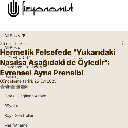
All Posts
2 dakikada okunur
All Posts
Hermetik Felsefede "Yukarıdaki
Film ve Diziler
Nasılsa Aşağıdaki de Öyledir":
Fizyonomi Hakkında
Evrensel Ayna Prensibi
Psikoloji
Güncelleme tarihi:
25 Eyl 2025
Kişilik Testleri
5 üzerinden NaN yıldız
Eldeki Çizgilerin Anlamı
Rüyalar
Rüya Sembolleri
Marifetname