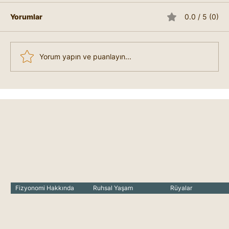
Yorumlar
0.0 / 5 (0)
Yorum yapın ve puanlayın...
Liderlik Nedir, Nasıl Lider Olunur?
Fizyonomi Hakkında
Ruhsal Yaşam
Rüyalar