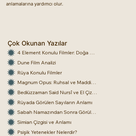
anlamalarına yardımcı olur.
Çok Okunan Yazılar
4 Element Konulu Filmler: Doğa Üstü Güçler
Dune Film Analizi
Rüya Konulu Filmler
Magnum Opus: Ruhsal ve Maddi Dönüşümün Büyük Eseri
Bediüzzaman Said Nursî ve El Çizgileri: İnsan Doğasına Dair Bir Bakış
Rüyada Görülen Sayıların Anlamı
Sabah Namazından Sonra Görülen Rüya Gerçek Olur mu?
Simian Çizgisi ve Anlamı
Psişik Yetenekler Nelerdir?