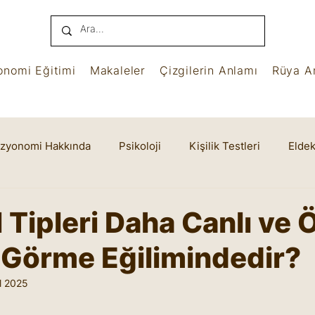
onomi Eğitimi
Makaleler
Çizgilerin Anlamı
Rüya An
izyonomi Hakkında
Psikoloji
Kişilik Testleri
Eldek
name
Benham
Ruhsal Yaşam
Cheiro
 Tipleri Daha Canlı ve 
 Görme Eğilimindedir?
l 2025
yıldız