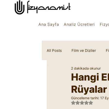
Ana Sayfa
Analiz Ücretleri
Fizy
All Posts
Film ve Diziler
F
2 dakikada okunur
Rüya Sembolleri
Marifet
Hangi El
Rüyalar
Güncelleme tarihi:
17 Ey
5 üzerinden NaN 