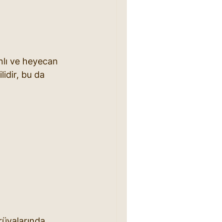
anlı ve heyecan 
lidir, bu da 
 rüyalarında 