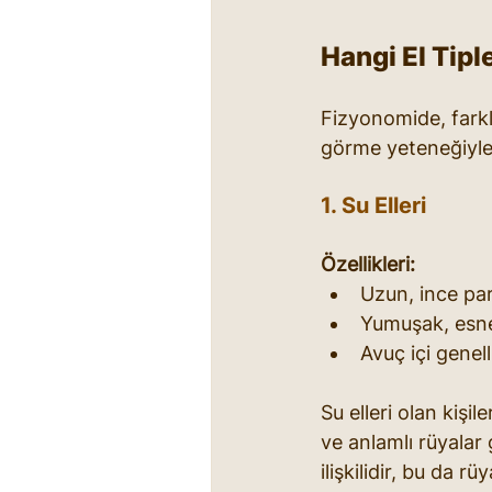
Hangi El Tipl
Fizyonomide, farklı e
görme yeteneğiyle il
1. Su Elleri
Özellikleri:
Uzun, ince pa
Yumuşak, esne
Avuç içi genel
Su elleri olan kişi
ve anlamlı rüyalar 
ilişkilidir, bu da 