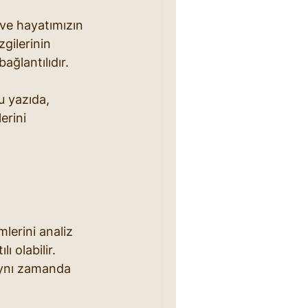
 ve hayatımızın 
gilerinin 
ağlantılıdır. 
u yazıda, 
erini 
mlerini analiz 
 olabilir. 
 aynı zamanda 