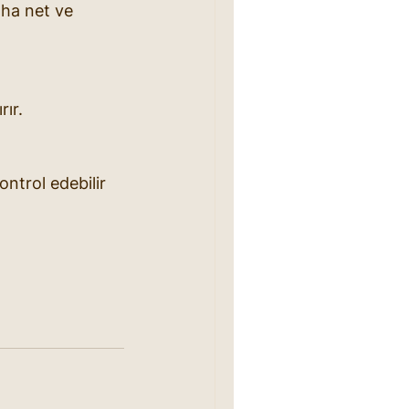
aha net ve 
rır.
ontrol edebilir 