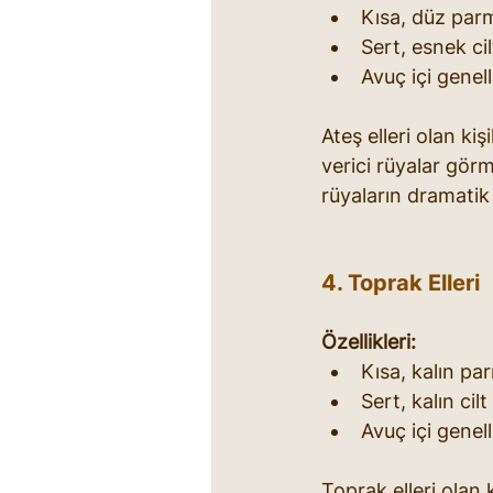
Kısa, düz par
Sert, esnek cil
Avuç içi genell
Ateş elleri olan kiş
verici rüyalar görme
rüyaların dramatik
4. Toprak Elleri
Özellikleri:
Kısa, kalın pa
Sert, kalın cilt
Avuç içi genell
Toprak elleri olan k