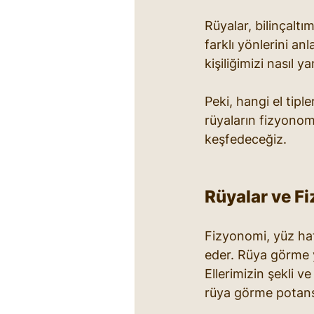
Rüyalar, bilinçaltı
farklı yönlerini an
kişiliğimizi nasıl y
Peki, hangi el tipl
rüyaların fizyonomi 
keşfedeceğiz.
Rüyalar ve F
Fizyonomi, yüz hatl
eder. Rüya görme ye
Ellerimizin şekli v
rüya görme potansi