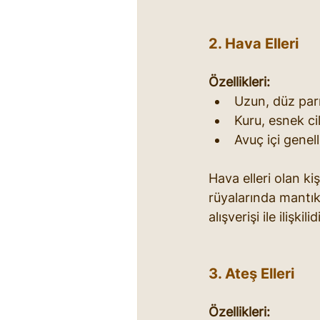
2. Hava Elleri
Özellikleri:
Uzun, düz par
Kuru, esnek cil
Avuç içi genel
Hava elleri olan ki
rüyalarında mantıklı
alışverişi ile ilişk
3. Ateş Elleri
Özellikleri: