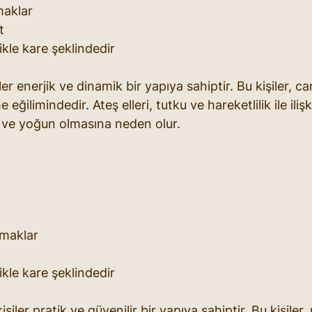
maklar
t
ikle kare şeklindedir
iler enerjik ve dinamik bir yapıya sahiptir. Bu kişiler, c
 eğilimindedir. Ateş elleri, tutku ve hareketlilik ile ilişki
 ve yoğun olmasına neden olur.
rmaklar
ikle kare şeklindedir
işiler pratik ve güvenilir bir yapıya sahiptir. Bu kişiler,