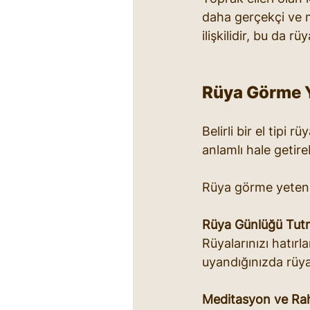
daha gerçekçi ve ma
ilişkilidir, bu da r
Rüya Görme Ye
Belirli bir el tipi
anlamlı hale getirebi
Rüya görme yeteneğ
Rüya Günlüğü Tut
Rüyalarınızı hatır
uyandığınızda rüyal
Meditasyon ve Ra