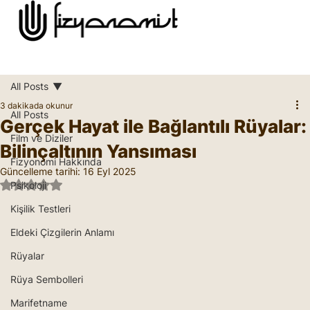
All Posts
3 dakikada okunur
All Posts
Gerçek Hayat ile Bağlantılı Rüyalar:
Film ve Diziler
Bilinçaltının Yansıması
Fizyonomi Hakkında
Güncelleme tarihi:
16 Eyl 2025
5 üzerinden NaN yıldız
Psikoloji
Kişilik Testleri
Eldeki Çizgilerin Anlamı
Rüyalar
Rüya Sembolleri
Marifetname