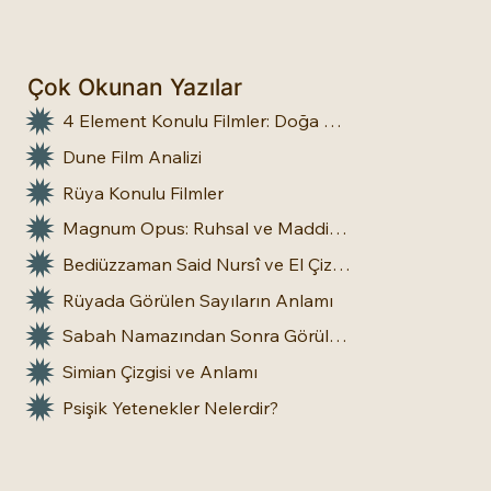
Çok Okunan Yazılar
4 Element Konulu Filmler: Doğa Üstü Güçler
Dune Film Analizi
Rüya Konulu Filmler
Magnum Opus: Ruhsal ve Maddi Dönüşümün Büyük Eseri
Bediüzzaman Said Nursî ve El Çizgileri: İnsan Doğasına Dair Bir Bakış
Rüyada Görülen Sayıların Anlamı
Sabah Namazından Sonra Görülen Rüya Gerçek Olur mu?
Simian Çizgisi ve Anlamı
Psişik Yetenekler Nelerdir?