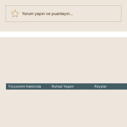
Yorum yapın ve puanlayın...
Kişinin Yaşına Göre Rüya Temaları
Fizyonomi Hakkında
Ruhsal Yaşam
Rüyalar