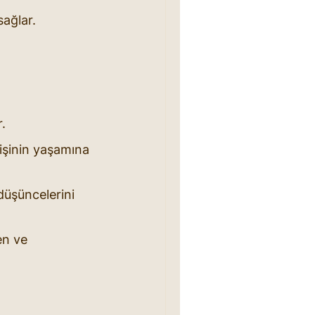
sağlar.
r.
 kişinin yaşamına 
 düşüncelerini 
en ve 