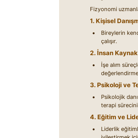
Fizyonomi uzmanları
1. Kişisel Danış
Bireylerin kend
çalışır.
2. İnsan Kaynakl
İşe alım süreçl
değerlendirmek 
3. Psikoloji ve 
Psikolojik dan
terapi sürecini
4. Eğitim ve Lide
Liderlik eğitim
iyileştirmek iç