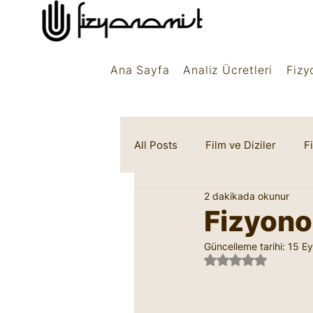
Ana Sayfa
Analiz Ücretleri
Fizy
All Posts
Film ve Diziler
F
2 dakikada okunur
Rüya Sembolleri
Marifet
Fizyono
Güncelleme tarihi:
15 Ey
5 üzerinden NaN 