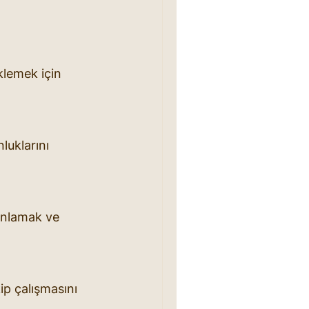
eklemek için 
luklarını 
anlamak ve 
kip çalışmasını 