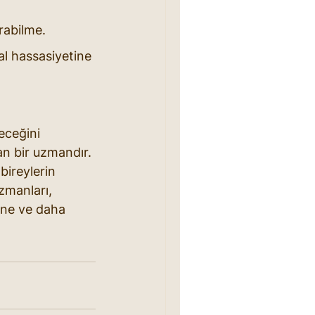
urabilme.
l hassasiyetine 
eceğini 
an bir uzmandır. 
bireylerin 
zmanları, 
ine ve daha 