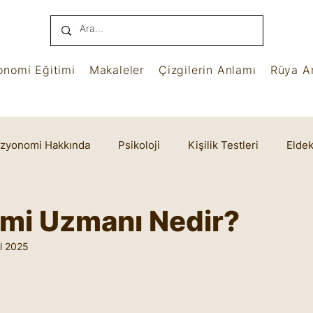
onomi Eğitimi
Makaleler
Çizgilerin Anlamı
Rüya An
izyonomi Hakkında
Psikoloji
Kişilik Testleri
Eldek
name
Benham
Ruhsal Yaşam
Cheiro
mi Uzmanı Nedir?
l 2025
yıldız