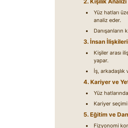
2. Kişilik Anali
Yüz hatları üze
analiz eder.
Danışanların ki
3. İnsan İlişkil
Kişiler arası i
yapar.
İş, arkadaşlık 
4. Kariyer ve Y
Yüz hatlarından
Kariyer seçim
5. Eğitim ve Da
Fizyonomi kon