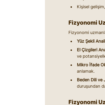
Kişisel gelişim
Fizyonomi Uz
Fizyonomi uzmanları
Yüz Şekli Anali
El Çizgileri Ana
ve potansiyelle
Mikro İfade 
anlamak.
Beden Dili ve 
duruşundan da i
Fizyonomi Uz