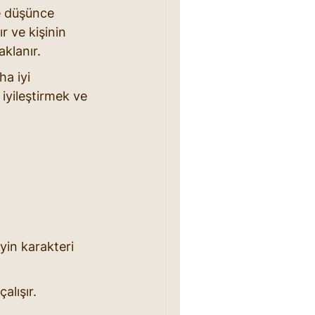
ve düşünce 
r ve kişinin 
aklanır.
a iyi 
 iyileştirmek ve 
yin karakteri 
alışır.