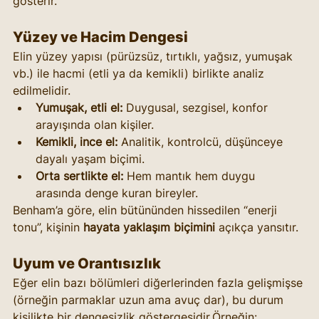
gösterir.
Yüzey ve Hacim Dengesi
Elin yüzey yapısı (pürüzsüz, tırtıklı, yağsız, yumuşak 
vb.) ile hacmi (etli ya da kemikli) birlikte analiz 
edilmelidir.
Yumuşak, etli el:
 Duygusal, sezgisel, konfor 
arayışında olan kişiler.
Kemikli, ince el:
 Analitik, kontrolcü, düşünceye 
dayalı yaşam biçimi.
Orta sertlikte el:
 Hem mantık hem duygu 
arasında denge kuran bireyler.
Benham’a göre, elin bütününden hissedilen “enerji 
tonu”, kişinin 
hayata yaklaşım biçimini
 açıkça yansıtır.
Uyum ve Orantısızlık
Eğer elin bazı bölümleri diğerlerinden fazla gelişmişse 
(örneğin parmaklar uzun ama avuç dar), bu durum 
kişilikte bir dengesizlik göstergesidir.Örneğin: