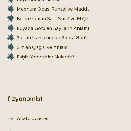
Magnum Opus: Ruhsal ve Maddi Dönüşümün Büyük Eseri
Bediüzzaman Said Nursî ve El Çizgileri: İnsan Doğasına Dair Bir Bakış
Rüyada Görülen Sayıların Anlamı
Sabah Namazından Sonra Görülen Rüya Gerçek Olur mu?
Simian Çizgisi ve Anlamı
Psişik Yetenekler Nelerdir?
fizyonomist
Analiz Ücretleri