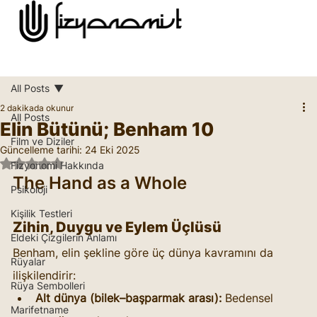
All Posts
2 dakikada okunur
All Posts
Elin Bütünü; Benham 10
Film ve Diziler
Güncelleme tarihi:
24 Eki 2025
5 üzerinden NaN yıldız
Fizyonomi Hakkında
The Hand as a Whole
Psikoloji
Kişilik Testleri
Zihin, Duygu ve Eylem Üçlüsü
Eldeki Çizgilerin Anlamı
Benham, elin şekline göre üç dünya kavramını da 
Rüyalar
ilişkilendirir:
Rüya Sembolleri
Alt dünya (bilek–başparmak arası):
 Bedensel 
Marifetname