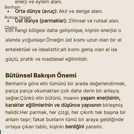
enerji ve eylem alanı.
Benham
Orta dünya (avuç):
 Akıl ve denge alanı.
Ruhsal Yaşam
Üst dünya (parmaklar):
 Zihinsel ve ruhsal alan.
Cheiro
Elin hangi bölgesi daha gelişmişse, kişinin enerjisi o 
alanda yoğunlaşır.Örneğin üst kısmı uzun olan bir el 
entelektüel ve idealisttir;alt kısmı geniş olan el ise 
güçlü, pratik ve maddesel eğilimlidir.
Bütünsel Bakışın Önemi
Benham’a göre elin tümünü bir arada değerlendirmek, 
parça parça okumaktan çok daha derin bir anlayış 
sağlar.Çünkü elin bütünü, insanın 
yaşam enerjisinin, 
karakter eğilimlerinin ve düşünce yapısının
 birleşmiş 
halidir.Her parmak, her çizgi, her çıkıntı tek başına bir 
anlam taşır; fakat bunların tümü bir araya geldiğinde 
ortaya çıkan tablo, kişinin 
benliğini
 yansıtır.