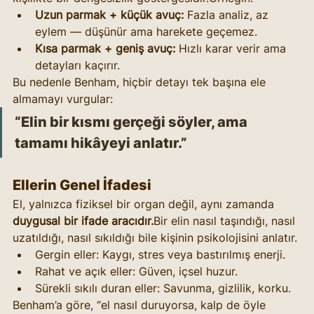
Uzun parmak + küçük avuç:
 Fazla analiz, az 
eylem — düşünür ama harekete geçemez.
Kısa parmak + geniş avuç:
 Hızlı karar verir ama 
detayları kaçırır.
Bu nedenle Benham, hiçbir detayı tek başına ele 
almamayı vurgular:
“Elin bir kısmı gerçeği söyler, ama 
tamamı hikâyeyi anlatır.”
Ellerin Genel İfadesi
El, yalnızca fiziksel bir organ değil, aynı zamanda 
duygusal bir ifade aracıdır.
Bir elin nasıl taşındığı, nasıl 
uzatıldığı, nasıl sıkıldığı bile kişinin psikolojisini anlatır.
Gergin eller: Kaygı, stres veya bastırılmış enerji.
Rahat ve açık eller: Güven, içsel huzur.
Sürekli sıkılı duran eller: Savunma, gizlilik, korku.
Benham’a göre, “el nasıl duruyorsa, kalp de öyle 