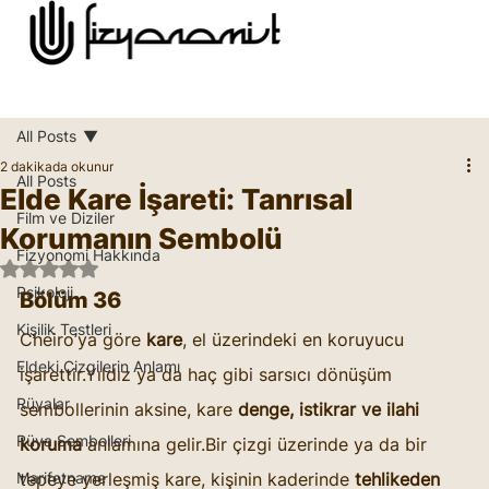
All Posts
2 dakikada okunur
All Posts
Elde Kare İşareti: Tanrısal
Film ve Diziler
Korumanın Sembolü
Fizyonomi Hakkında
5 üzerinden NaN yıldız
Psikoloji
Bölüm 36
Kişilik Testleri
Cheiro’ya göre 
kare
, el üzerindeki en koruyucu 
Eldeki Çizgilerin Anlamı
işarettir.Yıldız ya da haç gibi sarsıcı dönüşüm 
Rüyalar
sembollerinin aksine, kare 
denge, istikrar ve ilahi 
Rüya Sembolleri
koruma
 anlamına gelir.Bir çizgi üzerinde ya da bir 
Marifetname
tepeye yerleşmiş kare, kişinin kaderinde 
tehlikeden 