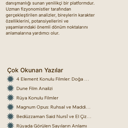
danışmanlığı sunan yenilikçi bir platformdur.
Uzman fizyonomistler tarafından
gerçekleştirilen analizler, bireylerin karakter
özelliklerini, potansiyellerini ve
yaşamlarındaki önemli dönüm noktalarını
anlamalarına yardımcı olur.
Çok Okunan Yazılar
4 Element Konulu Filmler: Doğa Üstü Güçler
Dune Film Analizi
Rüya Konulu Filmler
Magnum Opus: Ruhsal ve Maddi Dönüşümün Büyük Eseri
Bediüzzaman Said Nursî ve El Çizgileri: İnsan Doğasına Dair Bir Bakış
Rüyada Görülen Sayıların Anlamı