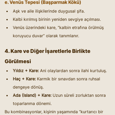
e. Venüs Tepesi (Başparmak Kökü)
Aşk ve aile ilişkilerinde duygusal şifa.
Kalbi kırılmış birinin yeniden sevgiye açılması.
Venüs üzerindeki kare, “kalbin etrafına örülmüş 
koruyucu duvar” olarak tanımlanır.
4. Kare ve Diğer İşaretlerle Birlikte 
Görülmesi
Yıldız + Kare:
 Ani olaylardan sonra ilahi kurtuluş.
Haç + Kare:
 Karmik bir sınavdan sonra ruhsal 
dengeye dönüş.
Ada (Island) + Kare:
 Uzun süreli zorluktan sonra 
toparlanma dönemi.
Bu kombinasyonlar, kişinin yaşamında “kurtarıcı bir 