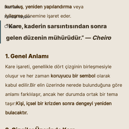
kurtuluş
, 
yeniden yapılandırma
 veya 
Benham
iyileşme
 dönemine işaret eder.
Ruhsal Yaşam
“Kare, kaderin sarsıntısından sonra 
Cheiro
gelen düzenin mühürüdür.” — 
Cheiro
1. Genel Anlamı
Kare işareti, genellikle dört çizginin birleşmesiyle 
oluşur ve her zaman 
koruyucu bir sembol
 olarak 
kabul edilir.Bir elin üzerinde nerede bulunduğuna göre 
anlamı farklılaşır, ancak her durumda ortak bir tema 
taşır:
Kişi, içsel bir krizden sonra dengeyi yeniden 
bulacaktır.