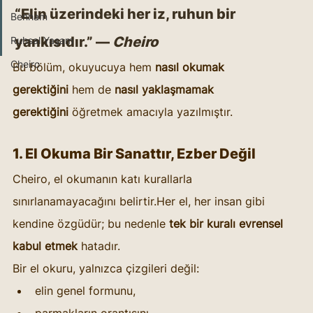
“Elin üzerindeki her iz, ruhun bir 
Benham
yankısıdır.” — 
Cheiro
Ruhsal Yaşam
Cheiro
Bu bölüm, okuyucuya hem 
nasıl okumak 
gerektiğini
 hem de 
nasıl yaklaşmamak 
gerektiğini
 öğretmek amacıyla yazılmıştır.
1. El Okuma Bir Sanattır, Ezber Değil
Cheiro, el okumanın katı kurallarla 
sınırlanamayacağını belirtir.Her el, her insan gibi 
kendine özgüdür; bu nedenle 
tek bir kuralı evrensel 
kabul etmek
 hatadır.
Bir el okuru, yalnızca çizgileri değil:
elin genel formunu,
parmakların orantısını,