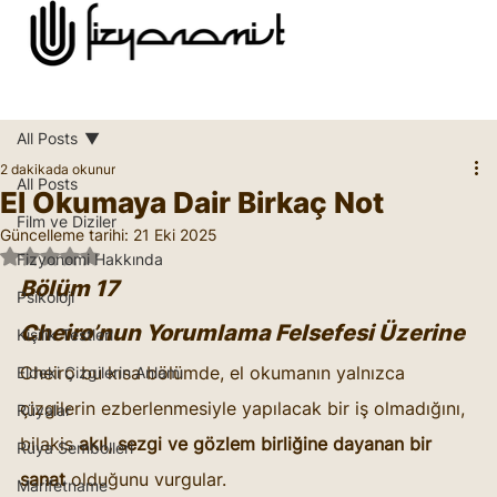
All Posts
2 dakikada okunur
All Posts
El Okumaya Dair Birkaç Not
Film ve Diziler
Güncelleme tarihi:
21 Eki 2025
5 üzerinden NaN yıldız
Fizyonomi Hakkında
Bölüm 17 
Psikoloji
Cheiro’nun Yorumlama Felsefesi Üzerine
Kişilik Testleri
Cheiro bu kısa bölümde, el okumanın yalnızca 
Eldeki Çizgilerin Anlamı
çizgilerin ezberlenmesiyle yapılacak bir iş olmadığını, 
Rüyalar
bilakis 
akıl, sezgi ve gözlem birliğine dayanan bir 
Rüya Sembolleri
sanat
 olduğunu vurgular.
Marifetname