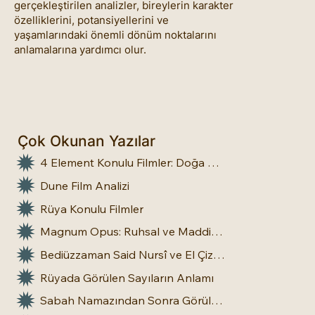
gerçekleştirilen analizler, bireylerin karakter
özelliklerini, potansiyellerini ve
yaşamlarındaki önemli dönüm noktalarını
anlamalarına yardımcı olur.
Çok Okunan Yazılar
4 Element Konulu Filmler: Doğa Üstü Güçler
Dune Film Analizi
Rüya Konulu Filmler
Magnum Opus: Ruhsal ve Maddi Dönüşümün Büyük Eseri
Bediüzzaman Said Nursî ve El Çizgileri: İnsan Doğasına Dair Bir Bakış
Rüyada Görülen Sayıların Anlamı
Sabah Namazından Sonra Görülen Rüya Gerçek Olur mu?