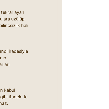
 tekrarlayan 
ulara üzülüp 
inçsizlik hali 
ndi iradesiyle 
nın 
rları 
n kabul 
bi ifadelerle, 
ymaz.