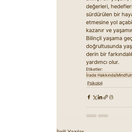
değerleri, hedefler
sürdürülen bir haya
etmesine yol açabil
kazanır ve yaşamını
Bilinçli yaşama ge
doğrultusunda yaş
derin bir farkındal
yardımcı olur.
Etiketler:
İrade Hakkında
Mindful
Psikoloji
İlgili Yazılar