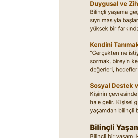
Duygusal ve Zih
Bilinçli yaşama geç
sıyrılmasıyla başla
yüksek bir farkındal
Kendini Tanımak
“Gerçekten ne isti
sormak, bireyin ken
değerleri, hedefle
Sosyal Destek v
Kişinin çevresinde
hale gelir. Kişisel 
yaşamdan bilinçli 
Bilinçli Yaşa
Bilinçli bir yaşam,