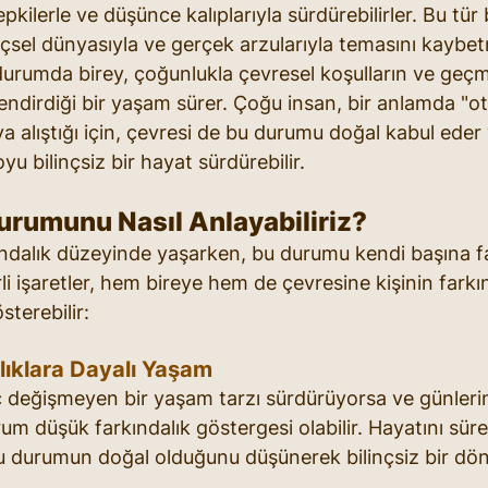
kilerle ve düşünce kalıplarıyla sürdürebilirler. Bu tür bi
 içsel dünyasıyla ve gerçek arzularıyla temasını kaybe
r durumda birey, çoğunlukla çevresel koşulların ve geçm
lendirdiği bir yaşam sürer. Çoğu insan, bir anlamda "ot
lıştığı için, çevresi de bu durumu doğal kabul eder v
 bilinçsiz bir hayat sürdürebilir.
Durumunu Nasıl Anlayabiliriz?
kındalık düzeyinde yaşarken, bu durumu kendi başına f
irli işaretler, hem bireye hem de çevresine kişinin farkı
terebilir:
lıklara Dayalı Yaşam
ç değişmeyen bir yaşam tarzı sürdürüyorsa ve günlerini
um düşük farkındalık göstergesi olabilir. Hayatını süre
bu durumun doğal olduğunu düşünerek bilinçsiz bir döng