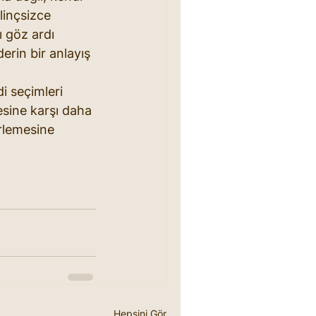
linçsizce 
ı göz ardı 
erin bir anlayış 
i seçimleri 
sine karşı daha 
erlemesine 
Hepsini Gör