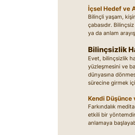
İçsel Hedef ve A
Bilinçli yaşam, ki
çabasıdır. Bilinçsiz
ya da anlam arayış
Bilinçsizlik
Evet, bilinçsizlik
yüzleşmesini ve bazı
dünyasına dönmesin
sürecine girmek iç
Kendi Düşünce 
Farkındalık medit
etkili bir yöntemdir
anlamaya başlayabi