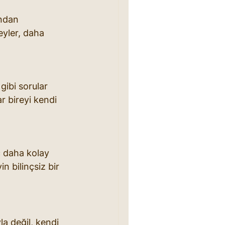
ından 
eyler, daha 
gibi sorular 
r bireyi kendi 
ç daha kolay 
in bilinçsiz bir 
la değil, kendi 