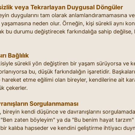
izlik veya Tekrarlayan Duygusal Döngüler
 bireyin duygularını tam olarak anlamlandıramamasına ve
yaşamasına neden olur. Örneğin, kişi sürekli aynı kon
 bu durumu değiştirecek farkındalığa sahip değilse, bil
rı Bağlılık
kisiyle sürekli yön değiştiren bir yaşam sürüyorsa ve ke
rlanıyorsa bu, düşük farkındalığın işaretidir. Başkaları
 hareket etme eğilimi olan bireyler, kendilerine ait kara
k çekerler.
ranışların Sorgulanmaması
m, bireyin kendi düşünce ve davranışlarını sorgulamada
 "Ben zaten böyleyim" ya da "Bu benim hayat tarzım" gi
t bir kalıba hapseder ve kendini geliştirme ihtiyacı du