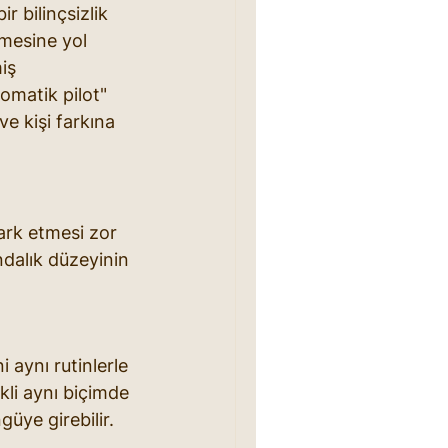
r bilinçsizlik 
tmesine yol 
iş 
omatik pilot" 
e kişi farkına 
ark etmesi zor 
ndalık düzeyinin 
 aynı rutinlerle 
kli aynı biçimde 
üye girebilir.