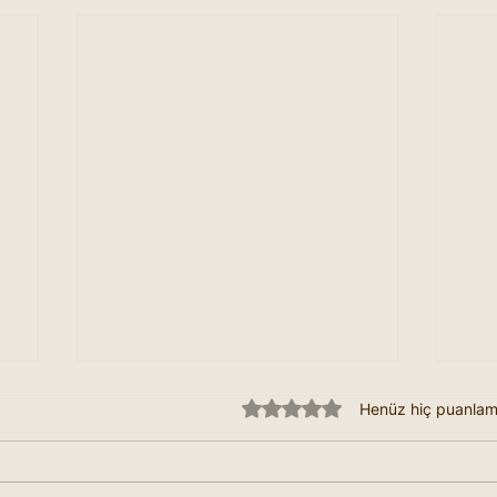
5 üzerinden 0 yıldız
Henüz hiç puanla