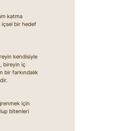
lam katma 
 içsel bir hedef 
eyin kendisiyle 
, bireyin iç 
 bir farkındalık 
dir.
ğrenmek için 
lup bitenleri 