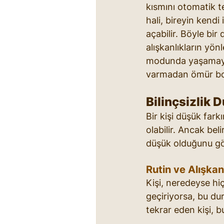
kısmını otomatik tep
hali, bireyin kendi
açabilir. Böyle bi
alışkanlıkların yön
modunda yaşamaya a
varmadan ömür boyu
Bilinçsizlik 
Bir kişi düşük far
olabilir. Ancak bel
düşük olduğunu gös
Rutin ve Alışkan
Kişi, neredeyse hi
geçiriyorsa, bu dur
tekrar eden kişi, 