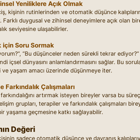
insel Yeniliklere Açık Olmak
iş, kişinin rutinlerinden ve otomatik düşünce kalıplar
r. Farklı duygusal ve zihinsel deneyimlere açık olan bir
ık seviyesine ulaşabilirler.
 için Soru Sormak
yorum?”, “Bu düşünceler neden sürekli tekrar ediyor?” 
di içsel dünyasını anlamlandırmasını sağlar. Bu sorula
ri ve yaşam amacı üzerinde düşünmeye iter.
e Farkındalık Çalışmaları
 farkındalığını artırmak isteyen bireyler varsa bu süre
gelişim grupları, terapiler ve farkındalık çalışmaları birey
bir yaşama geçmesine katkı sağlayabilir.
mın Değeri
 kişinin sadece otomatik düşünce ve davranış kalıplarıy