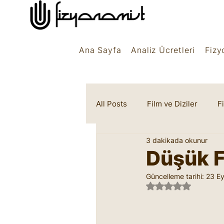
Ana Sayfa
Analiz Ücretleri
Fizy
All Posts
Film ve Diziler
F
3 dakikada okunur
Rüya Sembolleri
Marifet
Düşük F
Güncelleme tarihi:
23 Ey
5 üzerinden NaN 