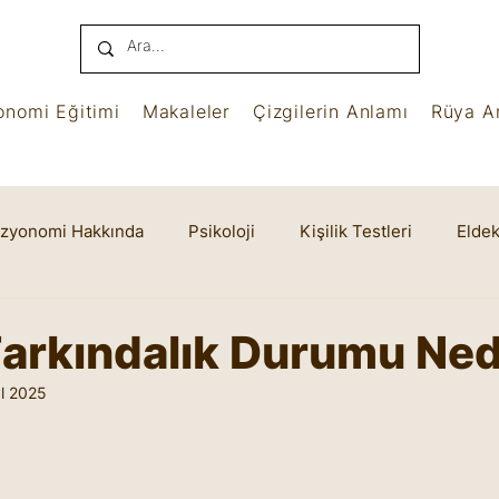
onomi Eğitimi
Makaleler
Çizgilerin Anlamı
Rüya An
izyonomi Hakkında
Psikoloji
Kişilik Testleri
Eldek
name
Benham
Ruhsal Yaşam
Cheiro
arkındalık Durumu Ned
l 2025
yıldız