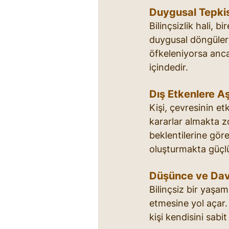
Duygusal Tepkis
Bilinçsizlik hali,
duygusal döngüler 
öfkeleniyorsa ancak
içindedir.
Dış Etkenlere Aşı
Kişi, çevresinin et
kararlar almakta zo
beklentilerine göre
oluşturmakta güçlü
Düşünce ve Dav
Bilinçsiz bir yaşa
etmesine yol açar.
kişi kendisini sabi