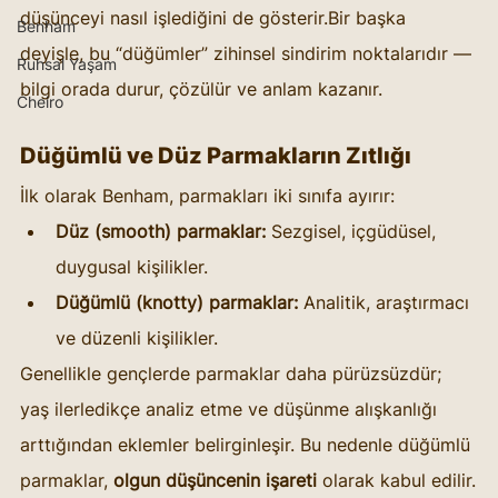
düşünceyi nasıl işlediğini de gösterir.Bir başka 
Benham
deyişle, bu “düğümler” zihinsel sindirim noktalarıdır — 
Ruhsal Yaşam
bilgi orada durur, çözülür ve anlam kazanır.
Cheiro
Düğümlü ve Düz Parmakların Zıtlığı
İlk olarak Benham, parmakları iki sınıfa ayırır:
Düz (smooth) parmaklar:
 Sezgisel, içgüdüsel, 
duygusal kişilikler.
Düğümlü (knotty) parmaklar:
 Analitik, araştırmacı 
ve düzenli kişilikler.
Genellikle gençlerde parmaklar daha pürüzsüzdür; 
yaş ilerledikçe analiz etme ve düşünme alışkanlığı 
arttığından eklemler belirginleşir. Bu nedenle düğümlü 
parmaklar, 
olgun düşüncenin işareti
 olarak kabul edilir.