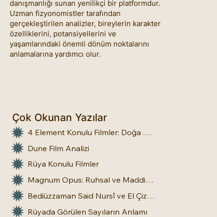
danışmanlığı sunan yenilikçi bir platformdur.
Uzman fizyonomistler tarafından
gerçekleştirilen analizler, bireylerin karakter
özelliklerini, potansiyellerini ve
yaşamlarındaki önemli dönüm noktalarını
anlamalarına yardımcı olur.
Çok Okunan Yazılar
4 Element Konulu Filmler: Doğa Üstü Güçler
Dune Film Analizi
Rüya Konulu Filmler
Magnum Opus: Ruhsal ve Maddi Dönüşümün Büyük Eseri
Bediüzzaman Said Nursî ve El Çizgileri: İnsan Doğasına Dair Bir Bakış
Rüyada Görülen Sayıların Anlamı