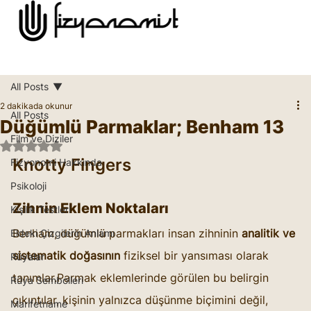
All Posts
2 dakikada okunur
All Posts
Düğümlü Parmaklar; Benham 13
Film ve Diziler
5 üzerinden NaN yıldız
Knotty Fingers
Fizyonomi Hakkında
Psikoloji
Zihnin Eklem Noktaları
Kişilik Testleri
Benham, düğümlü parmakları insan zihninin 
analitik ve 
Eldeki Çizgilerin Anlamı
sistematik doğasının
 fiziksel bir yansıması olarak 
Rüyalar
tanımlar.Parmak eklemlerinde görülen bu belirgin 
Rüya Sembolleri
çıkıntılar, kişinin yalnızca düşünme biçimini değil, 
Marifetname