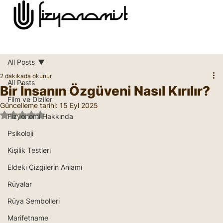
All Posts
2 dakikada okunur
All Posts
Bir İnsanın Özgüveni Nasıl Kırılır?
Film ve Diziler
Güncelleme tarihi:
15 Eyl 2025
5 üzerinden NaN yıldız
Fizyonomi Hakkında
Psikoloji
Kişilik Testleri
Eldeki Çizgilerin Anlamı
Rüyalar
Rüya Sembolleri
Marifetname