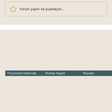
Yorum yapın ve puanlayın...
Mutsuzum Nasıl Mutlu Olabilirim?
Fizyonomi Hakkında
Ruhsal Yaşam
Rüyalar