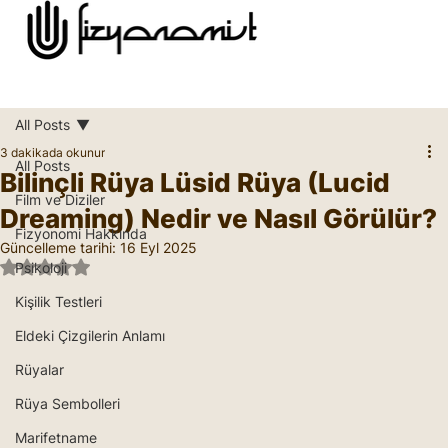
All Posts
3 dakikada okunur
All Posts
Bilinçli Rüya Lüsid Rüya (Lucid
Film ve Diziler
Dreaming) Nedir ve Nasıl Görülür?
Fizyonomi Hakkında
Güncelleme tarihi:
16 Eyl 2025
5 üzerinden NaN yıldız
Psikoloji
Kişilik Testleri
Eldeki Çizgilerin Anlamı
Rüyalar
Rüya Sembolleri
Marifetname