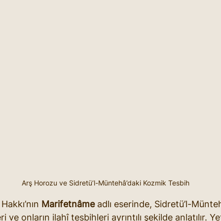
Arş Horozu ve Sidretü’l-Müntehâ’daki Kozmik Tesbih
Hakkı’nın 
Marifetnâme
 adlı eserinde, Sidretü’l-Münte
i ve onların ilahî tesbihleri ayrıntılı şekilde anlatılır. Y