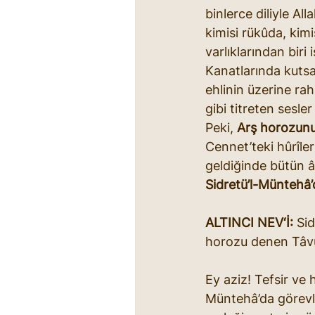
binlerce diliyle All
kimisi rükûda, kimi
varlıklarından biri i
Kanatlarında kutsal
ehlinin üzerine ra
gibi titreten sesler
Peki, 
Arş horozunun
Cennet’teki hûrîle
geldiğinde bütün 
Sidretü’l-Müntehâ’d
ALTINCI NEV‘İ:
 Si
horozu denen Tâvûs’
Ey aziz! Tefsir ve h
Müntehâ’da görevle