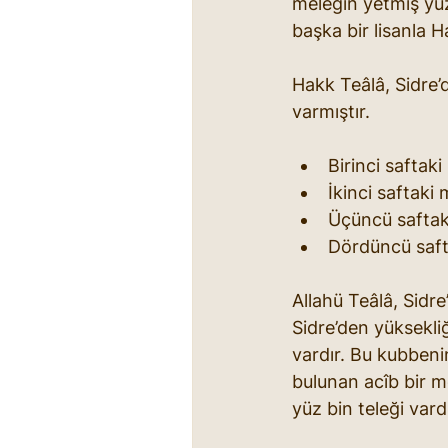
meleğin yetmiş yüz
başka bir lisanla H
Hakk Teâlâ, Sidre’d
varmıştır.
Birinci saftak
İkinci saftaki
Üçüncü saftak
Dördüncü saft
Allahü Teâlâ, Sidre
Sidre’den yüksekli
vardır. Bu kubbenin
bulunan acîb bir m
yüz bin teleği vard