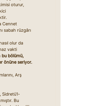
imisi oturur, 
ici 
tir. 
da Cennet 
nı sabah rüzgârı 
asıl olur da 
maz vakti 
 bu bölümü, 
er önüne seriyor.
mlarını, Arş 
, Sidretü’l-
mıştır. Bu 