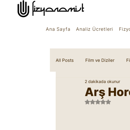
Ana Sayfa
Analiz Ücretleri
Fizy
All Posts
Film ve Diziler
F
2 dakikada okunur
Rüya Sembolleri
Marifet
Arş Hor
5 üzerinden NaN 