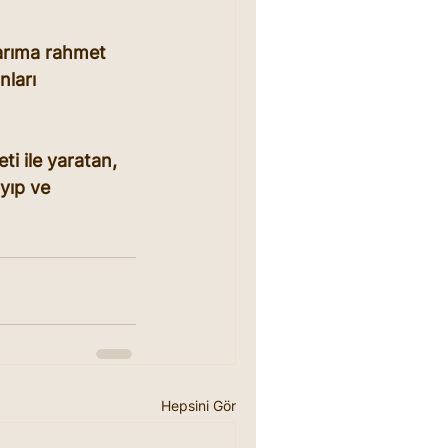
arıma rahmet 
ları 
ti ile yaratan, 
ayıp ve 
Hepsini Gör