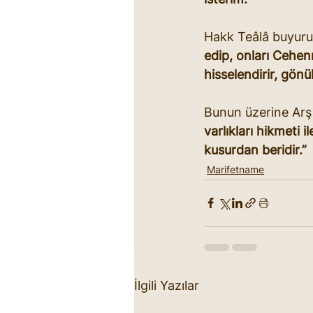
Hakk Teâlâ buyurur
edip, onları Cehen
hisselendirir, gönü
Bunun üzerine Arş 
varlıkları hikmeti 
kusurdan beridir.”
Marifetname
İlgili Yazılar