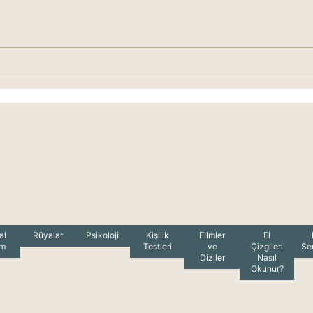
Seğirmeler Neye İşaret
Mar
Eder? Marifetname'de
Güz
Seğirmeler Ne Anlama
Gelir?
al
Rüyalar
Psikoloji
Kişilik
Filmler
El
am
Testleri
ve
Çizgileri
Se
Diziler
Nasıl
Okunur?