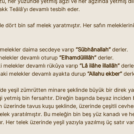
ü, her yüzünde yetmiş ağzı ve her ağzında yetmiş dili v
akk Teâlâ’yı devamlı tesbih eder.
e dört bin saf melek yaratmıştır. Her safın meleklerini
i melekler daima secdeye varıp 
“Sübhânallah”
 derler.
 melekler devamlı oturup 
“Elhamdülillâh”
 derler.
i melekler devamlı rükûya varıp 
“Lâ ilâhe illallâh”
 derle
aki melekler devamlı ayakta durup 
“Allahu ekber”
 derl
’de yeşil zümrütten minare şeklinde büyük bir direk yar
ği yetmiş bin fersahtır. Direğin başında beyaz inciden
 üzerinde tavus kuşu şeklinde, üzerinde çeşitli cevherl
elek yaratılmıştır. Bu meleğin bin beş yüz kanadı ve h
ır. Her telek üzerinde yeşil yazıyla yazılmış üç satır var