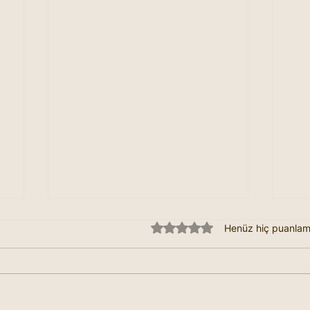
5 üzerinden 0 yıldız
Henüz hiç puanla