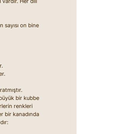
ardır. Her dili 
n sayısı on bine 
r.
er.
atmıştır. 
 büyük bir kubbe 
erin renkleri 
er bir kanadında 
dır: