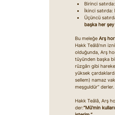
Birinci satırda:
İkinci satırda: 
Üçüncü satırda
başka her şey
Bu meleğe 
Arş ho
Hakk Teâlâ’nın izn
olduğunda, Arş horo
tüyünden başka bir
rüzgârı gibi harek
yüksek çardaklarda
sellem) namaz vakti
meşguldür” derler.
Hakk Teâlâ, Arş h
der:
“Mü’min kullar
isterim.”