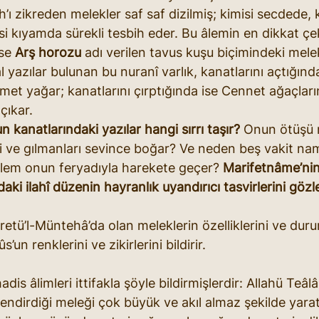
ah’ı zikreden melekler saf saf dizilmiş; kimisi secdede, k
si kıyamda sürekli tesbih eder. Bu âlemin en dikkat çek
se 
Arş horozu
 adı verilen tavus kuşu biçimindeki melek
 yazılar bulunan bu nuranî varlık, kanatlarını açtığın
hmet yağar; kanatlarını çırptığında ise Cennet ağaçları
 çıkar.
 kanatlarındaki yazılar hangi sırrı taşır?
 Onun ötüşü n
ri ve gılmanları sevince boğar? Ve neden beş vakit na
âlem onun feryadıyla harekete geçer? 
Marifetnâme’nin
aki ilahî düzenin hayranlık uyandırıcı tasvirlerini gözl
dretü’l-Müntehâ’da olan meleklerin özelliklerini ve duru
un renklerini ve zikirlerini bildirir.
adis âlimleri ittifakla şöyle bildirmişlerdir: Allahü Teâlâ
ndirdiği meleği çok büyük ve akıl almaz şekilde yarat