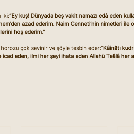
 ki:
“Ey kuş! Dünyada beş vakit namazı edâ eden kull
nem’den azad ederim. Naim Cenneti’nin nimetleri ile on
llerini hoş ederim.”
horozu çok sevinir ve şöyle tesbih eder:
“Kâinâtı kudre
ile icad eden, ilmi her şeyi ihata eden Allahü Teâlâ her 