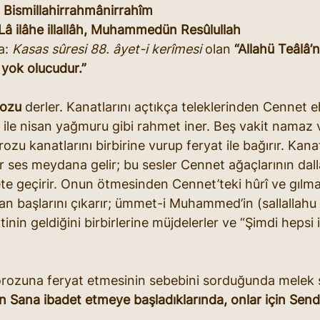
 
Bismillahirrahmânirrahîm
Lâ ilâhe illallâh, Muhammedün Resûlullah
: 
Kasas sûresi 88. âyet-i kerîmesi
 olan 
“Allahü Teâlâ’
 yok olucudur.”
rozu
 derler. Kanatlarını açtıkça teleklerinden Cennet eh
i ile nisan yağmuru gibi rahmet iner. Beş vakit namaz v
zu kanatlarını birbirine vurup feryat ile bağırır. Kanat
 ses meydana gelir; bu sesler Cennet ağaçlarının dall
ete geçirir. Onun ötmesinden Cennet’teki hûrî ve gılm
n başlarını çıkarır; ümmet-i Muhammed’in (sallallahu 
nin geldiğini birbirlerine müjdelerler ve “Şimdi hepsi 
orozuna feryat etmesinin sebebini sorduğunda melek 
ın Sana ibadet etmeye başladıklarında, onlar için Sen