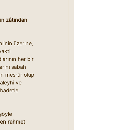
nın zâtından 
linin üzerine, 
akti 
larının her bir 
arını sabah 
an mesrûr olup 
aleyhi ve 
ibadetle 
şöyle 
den rahmet 