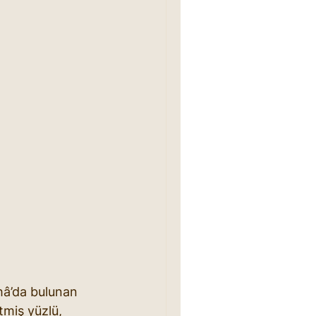
hâ’da bulunan 
etmiş yüzlü, 