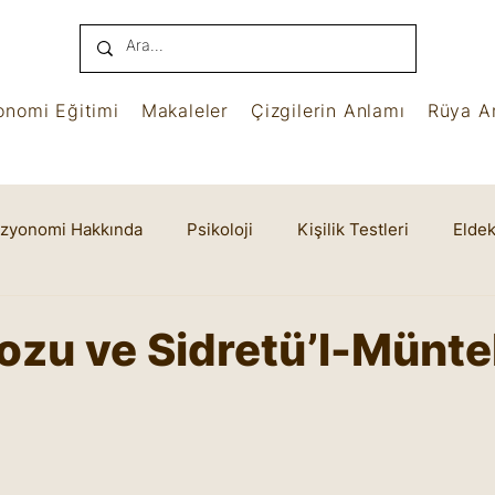
onomi Eğitimi
Makaleler
Çizgilerin Anlamı
Rüya An
izyonomi Hakkında
Psikoloji
Kişilik Testleri
Eldek
name
Benham
Ruhsal Yaşam
Cheiro
ozu ve Sidretü’l-Münt
yıldız