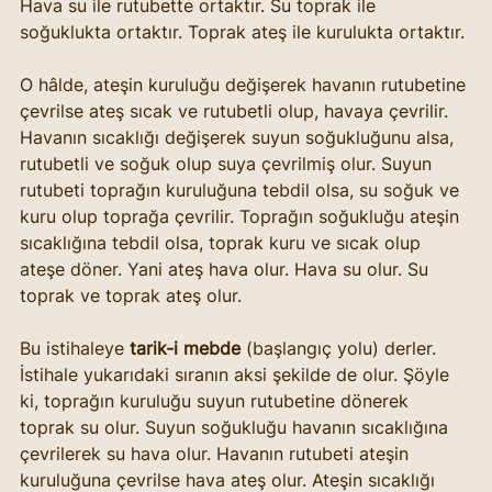
Hava su ile rutubette ortaktır. Su toprak ile 
soğuklukta ortaktır. Toprak ateş ile kurulukta ortaktır.
O hâlde, ateşin kuruluğu değişerek havanın rutubetine 
çevrilse ateş sıcak ve rutubetli olup, havaya çevrilir. 
Havanın sıcaklığı değişerek suyun soğukluğunu alsa, 
rutubetli ve soğuk olup suya çevrilmiş olur. Suyun 
rutubeti toprağın kuruluğuna tebdil olsa, su soğuk ve 
kuru olup toprağa çevrilir. Toprağın soğukluğu ateşin 
sıcaklığına tebdil olsa, toprak kuru ve sıcak olup 
ateşe döner. Yani ateş hava olur. Hava su olur. Su 
toprak ve toprak ateş olur.
Bu istihaleye 
tarik-i mebde
 (başlangıç yolu) derler. 
İstihale yukarıdaki sıranın aksi şekilde de olur. Şöyle 
ki, toprağın kuruluğu suyun rutubetine dönerek 
toprak su olur. Suyun soğukluğu havanın sıcaklığına 
çevrilerek su hava olur. Havanın rutubeti ateşin 
kuruluğuna çevrilse hava ateş olur. Ateşin sıcaklığı 