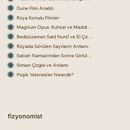
Dune Film Analizi
Rüya Konulu Filmler
Magnum Opus: Ruhsal ve Maddi Dönüşümün Büyük Eseri
Bediüzzaman Said Nursî ve El Çizgileri: İnsan Doğasına Dair Bir Bakış
Rüyada Görülen Sayıların Anlamı
Sabah Namazından Sonra Görülen Rüya Gerçek Olur mu?
Simian Çizgisi ve Anlamı
Psişik Yetenekler Nelerdir?
fizyonomist