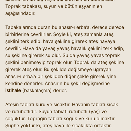
Toprak tabakası, suyun ve bütün eşyanın en 
aşağısındadır.
Tabakalarında duran bu anasır-ı erba’a, derece derece 
birbirlerine çevrilirler. Şöyle ki, ateş zamanla ateş 
şeklini terk edip, hava şekline girerek ateş havaya 
çevrilir. Hava da yavaş yavaş havalık şeklini terk edip, 
su şekline girerek su olur. Su da yavaş yavaş toprak 
şeklini benimseyip toprak olur. Toprak da ateş şekline 
girerek ateş olur. Bu şekilde değişmeye uğrayan 
anasır-ı erba’a bir şekilden diğer şekle girerek yine 
kendine dönerler. Anâsırın bu şekil değişmesine 
istihale
 (başkalaşma) derler.
Ateşin tabiatı kuru ve sıcaktır. Havanın tabiatı sıcak 
ve rutubetlidir. Suyun tabiatı rutubetli (yaş) ve 
soğuktur. Toprağın tabiatı soğuk ve kuru olmaktır. 
Şüphe yoktur ki, ateş hava ile sıcaklıkta ortaktır. 