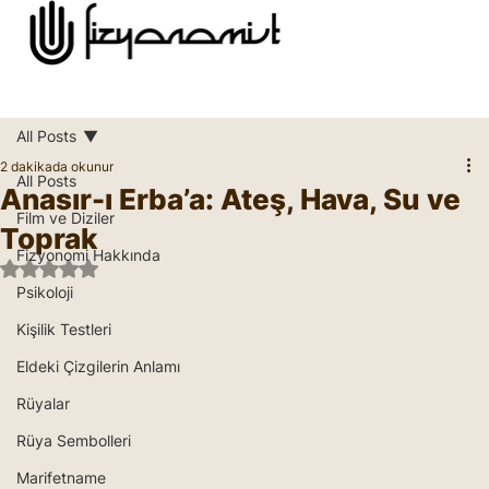
All Posts
2 dakikada okunur
All Posts
Anasır-ı Erba’a: Ateş, Hava, Su ve
Film ve Diziler
Toprak
Fizyonomi Hakkında
5 üzerinden NaN yıldız
Psikoloji
Kişilik Testleri
Eldeki Çizgilerin Anlamı
Rüyalar
Rüya Sembolleri
Marifetname