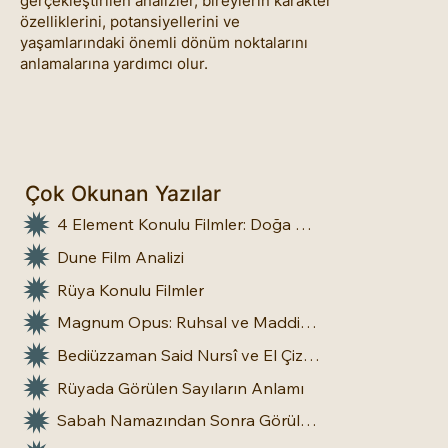
gerçekleştirilen analizler, bireylerin karakter
özelliklerini, potansiyellerini ve
yaşamlarındaki önemli dönüm noktalarını
anlamalarına yardımcı olur.
Çok Okunan Yazılar
4 Element Konulu Filmler: Doğa Üstü Güçler
Dune Film Analizi
Rüya Konulu Filmler
Magnum Opus: Ruhsal ve Maddi Dönüşümün Büyük Eseri
Bediüzzaman Said Nursî ve El Çizgileri: İnsan Doğasına Dair Bir Bakış
Rüyada Görülen Sayıların Anlamı
Sabah Namazından Sonra Görülen Rüya Gerçek Olur mu?