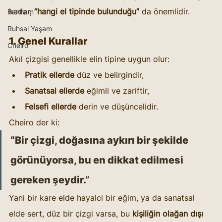
kadar, 
“hangi el tipinde bulunduğu”
 da önemlidir.
Benham
Ruhsal Yaşam
1. Genel Kurallar
Cheiro
Akıl çizgisi genellikle elin tipine uygun olur:
Pratik ellerde
 düz ve belirgindir,
Sanatsal ellerde
 eğimli ve zariftir,
Felsefi ellerde
 derin ve düşüncelidir.
Cheiro der ki:
“Bir çizgi, doğasına aykırı bir şekilde 
görünüyorsa, bu en dikkat edilmesi 
gereken şeydir.”
Yani bir kare elde hayalci bir eğim, ya da sanatsal 
elde sert, düz bir çizgi varsa, bu 
kişiliğin olağan dışı 