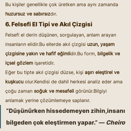
Bu kişiler genellikle çok üretken ama aynı zamanda 
huzursuz ve sabırsız
dır.
6. Felsefi El Tipi ve Akıl Çizgisi
Felsefi el derin düşünen, sorgulayan, anlam arayan 
insanların elidir.Bu ellerde akıl çizgisi 
uzun, yaşam 
çizgisine yakın ve hafif eğimli
dir.Bu form, 
bilgelik ve 
içsel gözlem
 işaretidir.
Eğer bu tipte akıl çizgisi düzse, kişi 
aşırı eleştirel ve 
kuşkucu
 olur.Kendisi de dahil herkesi analiz eder ama 
çoğu zaman 
soğuk ve mesafeli
 görünür.Bilgiyi 
anlamak yerine çözümlemeye saplanır.
“Düşünürken hissedemeyen zihin,insanı 
bilgeden çok eleştirmen yapar.” — 
Cheiro