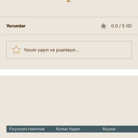
Akıl Çizgisinde Görülen Cinayet
Eğilimleri
Bölüm 25-1 1. Suç Eğiliminin El Üzerinde
Yorumlar
0.0 / 5 (0)
Görünmesi Cheiro’ya göre, bir insanın anlık
öfkeyle ya da nefsi müdafaa sırasında
işlediği bir cinayet eli üzerinde doğrudan
Yorum yapın ve puanlayın...
görülmez.Ancak kişi doğuştan suç
Fizyonomi Hakkında
Ruhsal Yaşam
Rüyalar