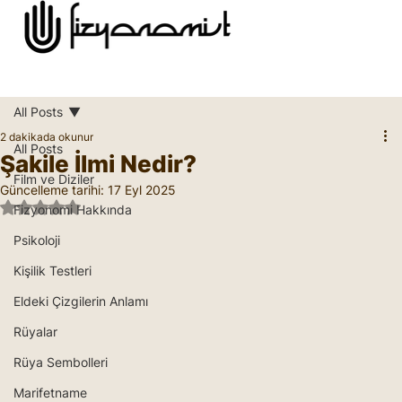
All Posts
2 dakikada okunur
All Posts
Şakile İlmi Nedir?
Film ve Diziler
Güncelleme tarihi:
17 Eyl 2025
5 üzerinden NaN yıldız
Fizyonomi Hakkında
Psikoloji
Kişilik Testleri
Eldeki Çizgilerin Anlamı
Rüyalar
Rüya Sembolleri
Marifetname