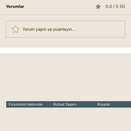
Yorumlar
0.0 / 5 (0)
y
Yorum yapın ve puanlayın...
El Çizgisi Okuma: Kadim Bir Sanatın
Sırları
Fizyonomi Hakkında
Ruhsal Yaşam
Rüyalar