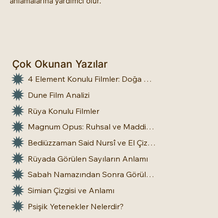
anlamalarına yardımcı olur.
Çok Okunan Yazılar
4 Element Konulu Filmler: Doğa Üstü Güçler
Dune Film Analizi
Rüya Konulu Filmler
Magnum Opus: Ruhsal ve Maddi Dönüşümün Büyük Eseri
Bediüzzaman Said Nursî ve El Çizgileri: İnsan Doğasına Dair Bir Bakış
Rüyada Görülen Sayıların Anlamı
Sabah Namazından Sonra Görülen Rüya Gerçek Olur mu?
Simian Çizgisi ve Anlamı
Psişik Yetenekler Nelerdir?